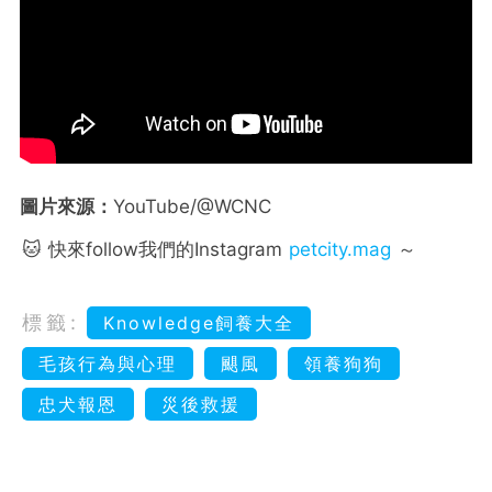
圖片來源：
YouTube/@WCNC
🐱 快來follow我們的Instagram
petcity.mag
～
標籤:
Knowledge飼養大全
毛孩行為與心理
颶風
領養狗狗
忠犬報恩
災後救援