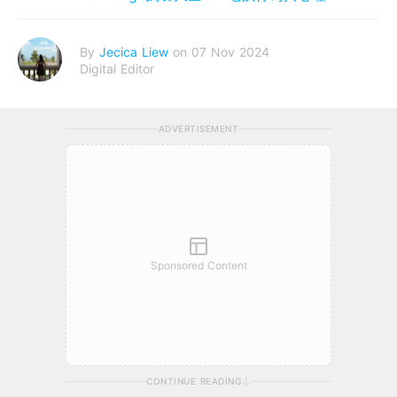
By
Jecica Liew
on 07 Nov 2024
Digital Editor
ADVERTISEMENT
Sponsored Content
CONTINUE READING