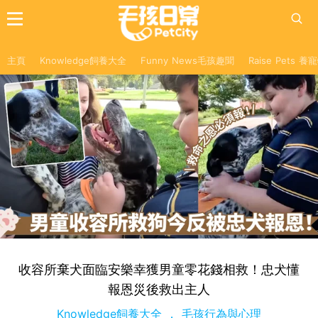
主頁
Knowledge飼養大全
Funny News毛孩趣聞
Raise Pets 
收容所棄犬面臨安樂幸獲男童零花錢相救！忠犬懂
報恩災後救出主人
Knowledge飼養大全
毛孩行為與心理