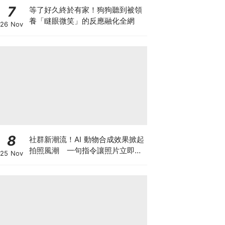
7
等了好久終於有家！狗狗聽到被領
養「瞇眼微笑」的反應融化全網
26 Nov
8
社群新潮流！AI 動物合成效果掀起
拍照風潮 一句指令讓照片立即升
25 Nov
級