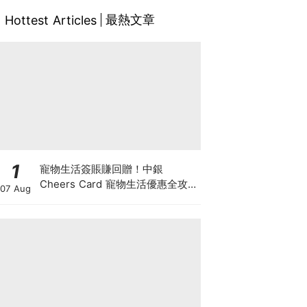
最熱文章
Hottest Articles
1
寵物生活簽賬賺回贈！中銀
Cheers Card 寵物生活優惠全攻
07 Aug
略：簽賬賺高達4%回贈+抽獎贏豪
華寵物游泳體驗