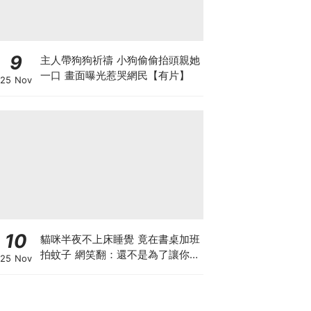
9
主人帶狗狗祈禱 小狗偷偷抬頭親她
一口 畫面曝光惹哭網民【有片】
25 Nov
10
貓咪半夜不上床睡覺 竟在書桌加班
拍蚊子 網笑翻：還不是為了讓你睡
25 Nov
個好覺