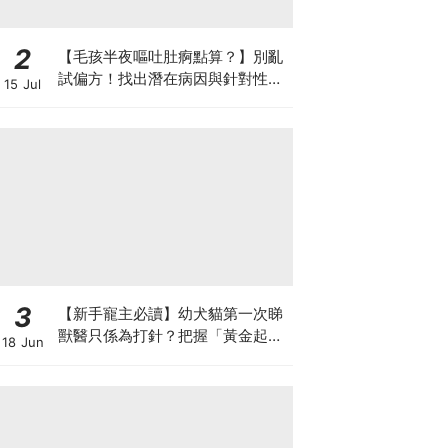
2
【毛孩半夜嘔吐肚痾點算？】別亂
試偏方！找出潛在病因與針對性營
15 Jul
養方案
3
【新手寵主必讀】幼犬貓第一次睇
獸醫只係為打針？把握「黃金起跑
18 Jun
線」建立專屬健康基底