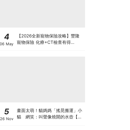
4
【2026全新寵物保險攻略】豐隆
寵物保險 化療+CT檢查有得
06 May
Claim！
5
畫面太萌！貓媽媽「搖晃搬運」小
貓 網笑：叫聲像燒開的水壺【有
26 Nov
片】