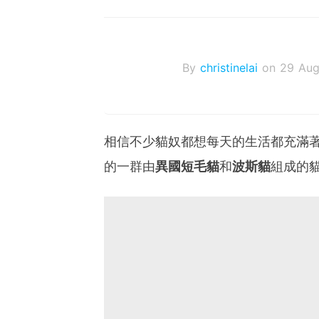
By
christinelai
on 29 Aug
相信不少貓奴都想每天的生活都充滿著很
的一群由
異國短毛貓
和
波斯貓
組成的