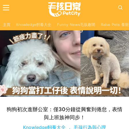
主頁
Knowledge飼養大全
Funny News毛孩趣聞
Raise Pets 
狗狗初次進辦公室：僅30分鐘從興奮到倦怠，表情
與上班族神同步！
Knowledge飼養大全
毛孩行為與心理