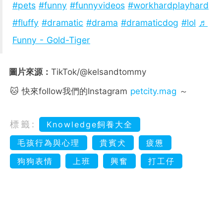
#pets
#funny
#funnyvideos
#workhardplayhard
#fluffy
#dramatic
#drama
#dramaticdog
#lol
♬
Funny - Gold-Tiger
圖片來源：
TikTok/@kelsandtommy
🐱 快來follow我們的Instagram
petcity.mag
～
標籤:
Knowledge飼養大全
毛孩行為與心理
貴賓犬
疲憊
狗狗表情
上班
興奮
打工仔