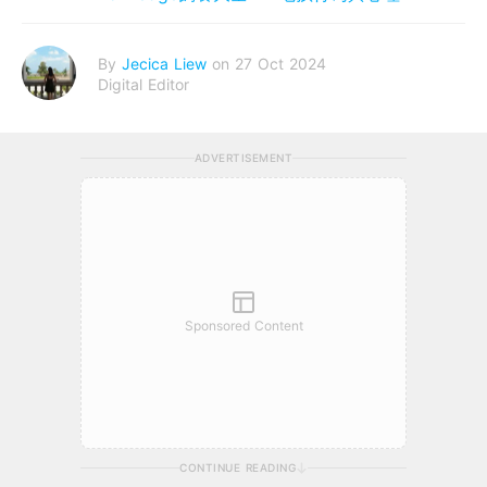
By
Jecica Liew
on 27 Oct 2024
Digital Editor
ADVERTISEMENT
Sponsored Content
CONTINUE READING