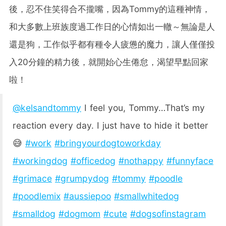
後，忍不住笑得合不攏嘴，因為Tommy的這種神情，
和大多數上班族度過工作日的心情如出一轍～無論是人
還是狗，工作似乎都有種令人疲憊的魔力，讓人僅僅投
入20分鐘的精力後，就開始心生倦怠，渴望早點回家
啦！
@kelsandtommy
I feel you, Tommy…That’s my
reaction every day. I just have to hide it better
😅
#work
#bringyourdogtoworkday
#workingdog
#officedog
#nothappy
#funnyface
#grimace
#grumpydog
#tommy
#poodle
#poodlemix
#aussiepoo
#smallwhitedog
#smalldog
#dogmom
#cute
#dogsofinstagram