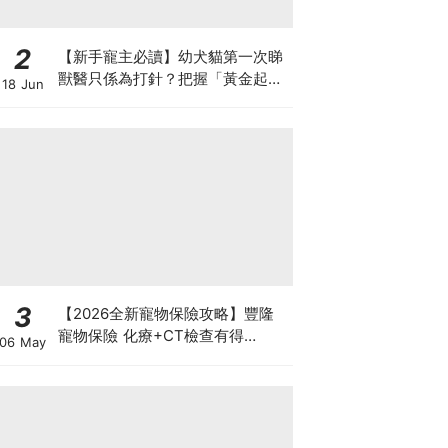
2
【新手寵主必讀】幼犬貓第一次睇
獸醫只係為打針？把握「黃金起跑
18 Jun
線」建立專屬健康基底
3
【2026全新寵物保險攻略】豐隆
寵物保險 化療+CT檢查有得
06 May
Claim！