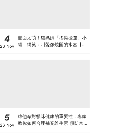
4
畫面太萌！貓媽媽「搖晃搬運」小
貓 網笑：叫聲像燒開的水壺【有
26 Nov
片】
5
維他命對貓咪健康的重要性：專家
教你如何合理補充維生素 預防常見
26 Nov
健康問題！