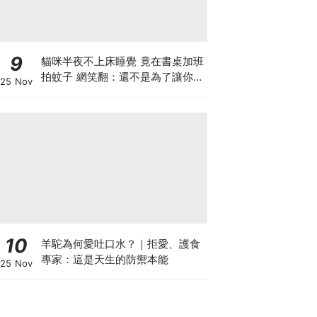
9
貓咪半夜不上床睡覺 竟在書桌加班
拍蚊子 網笑翻：還不是為了讓你睡
25 Nov
個好覺
10
羊駝為何愛吐口水？｜拒愛、護食
專家：這是天生的防禦本能
25 Nov