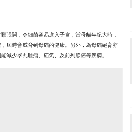
宮頸張開，令細菌容易進入子宮，當母貓年紀大時，
膿，屆時會威脅到母貓的健康。另外，為母貓絕育亦
則能減少睪丸腫瘤、疝氣、及前列腺癌等疾病。