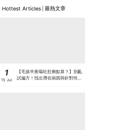
最熱文章
Hottest Articles
1
【毛孩半夜嘔吐肚痾點算？】別亂
試偏方！找出潛在病因與針對性營
15 Jul
養方案