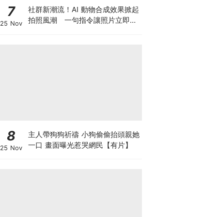
7
社群新潮流！AI 動物合成效果掀起
拍照風潮 一句指令讓照片立即升
25 Nov
級
8
主人帶狗狗祈禱 小狗偷偷抬頭親她
一口 畫面曝光惹哭網民【有片】
25 Nov