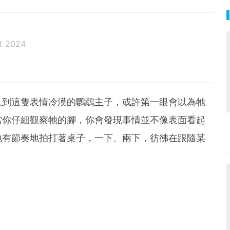
t 2024
見到這隻表情冷漠的鸚鵡主子，或許第一眼會以為牠
當你仔細觀察牠的腳，你會發現事情並不像表面看起
地有節奏地拍打著桌子，一下、兩下，彷彿在跟隨某