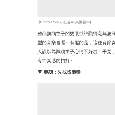
Photo from 小紅書/@鳥懂百科
雖然鸚鵡主子的雙眼或許顯得毫無波
型的音樂會喔～有趣的是，這種有節
人誤以為鸚鵡主子心情不好啦！畢竟
有節奏感的拍打～
▼ 鸚鵡：先找找節奏