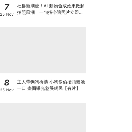
7
社群新潮流！AI 動物合成效果掀起
拍照風潮 一句指令讓照片立即升
25 Nov
級
8
主人帶狗狗祈禱 小狗偷偷抬頭親她
一口 畫面曝光惹哭網民【有片】
25 Nov