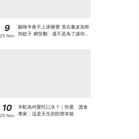
9
貓咪半夜不上床睡覺 竟在書桌加班
拍蚊子 網笑翻：還不是為了讓你睡
25 Nov
個好覺
10
羊駝為何愛吐口水？｜拒愛、護食
專家：這是天生的防禦本能
25 Nov