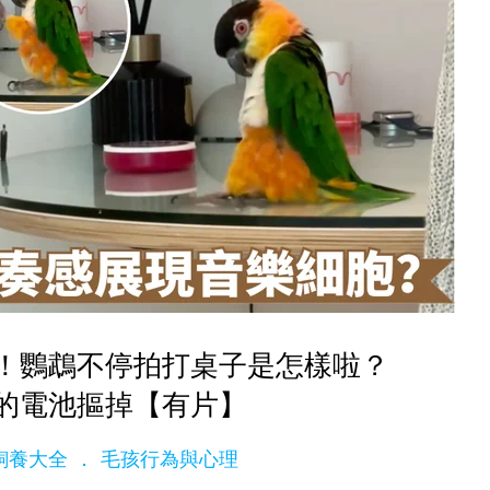
！鸚鵡不停拍打桌子是怎樣啦？
的電池摳掉【有片】
ge飼養大全
毛孩行為與心理