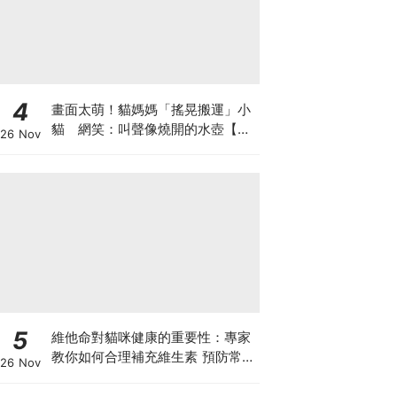
4
畫面太萌！貓媽媽「搖晃搬運」小
貓 網笑：叫聲像燒開的水壺【有
26 Nov
片】
5
維他命對貓咪健康的重要性：專家
教你如何合理補充維生素 預防常見
26 Nov
健康問題！