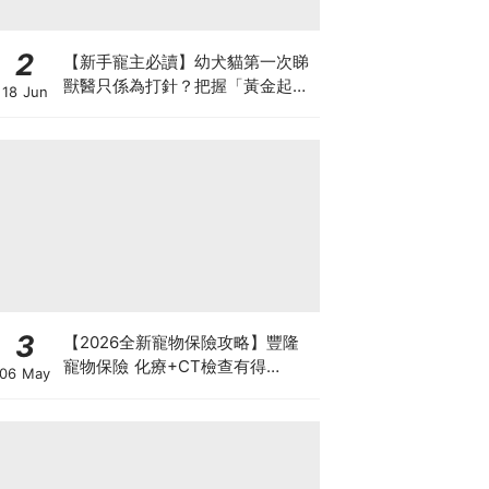
2
【新手寵主必讀】幼犬貓第一次睇
獸醫只係為打針？把握「黃金起跑
18 Jun
線」建立專屬健康基底
3
【2026全新寵物保險攻略】豐隆
寵物保險 化療+CT檢查有得
06 May
Claim！