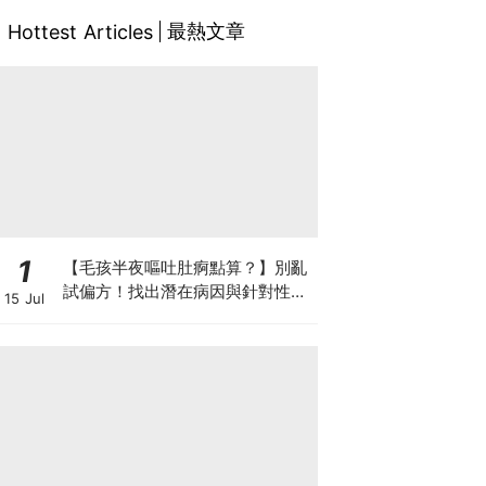
最熱文章
Hottest Articles
1
【毛孩半夜嘔吐肚痾點算？】別亂
試偏方！找出潛在病因與針對性營
15 Jul
養方案