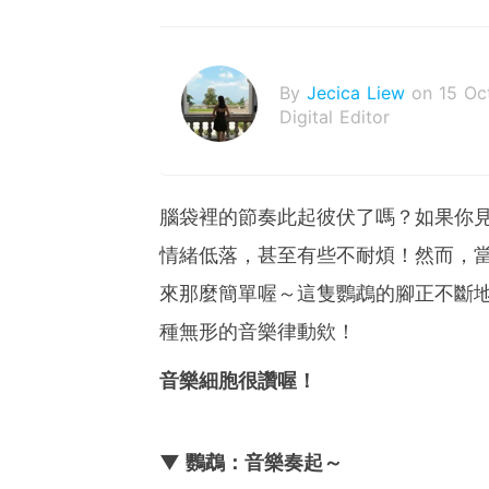
By
Jecica Liew
on 15 Oc
Digital Editor
腦袋裡的節奏此起彼伏了嗎？如果你
情緒低落，甚至有些不耐煩！然而，
來那麼簡單喔～這隻鸚鵡的腳正不斷
種無形的音樂律動欸！
音樂細胞很讚喔！
▼ 鸚鵡：音樂奏起～