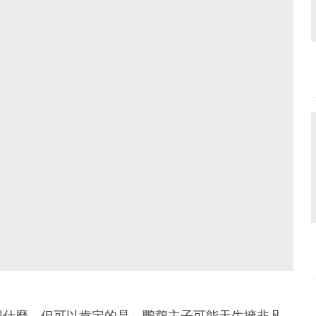
想什麼，但可以肯定的是，鸚鵡主子可能天生擁非凡