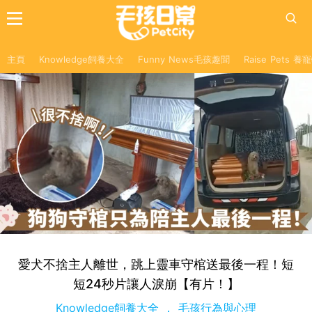
主頁
Knowledge飼養大全
Funny News毛孩趣聞
Raise Pets 
愛犬不捨主人離世，跳上靈車守棺送最後一程！短
短24秒片讓人淚崩【有片！】
Knowledge飼養大全
毛孩行為與心理