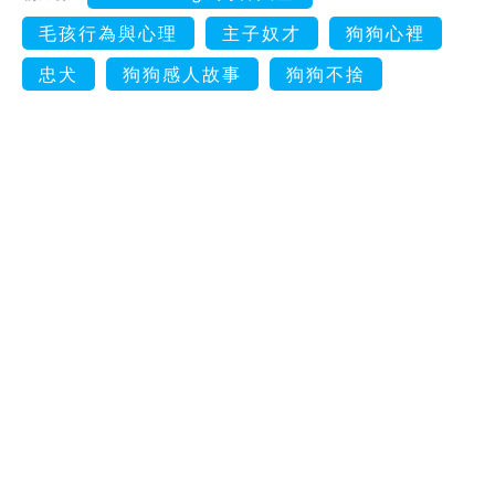
毛孩行為與心理
主子奴才
狗狗心裡
忠犬
狗狗感人故事
狗狗不捨