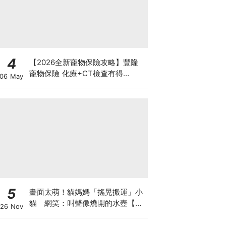
4
【2026全新寵物保險攻略】豐隆
寵物保險 化療+CT檢查有得
06 May
Claim！
5
畫面太萌！貓媽媽「搖晃搬運」小
貓 網笑：叫聲像燒開的水壺【有
26 Nov
片】