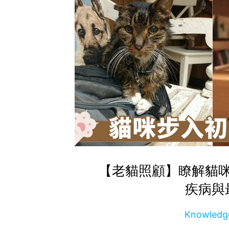
【老貓照顧】瞭解貓
疾病與
Knowle