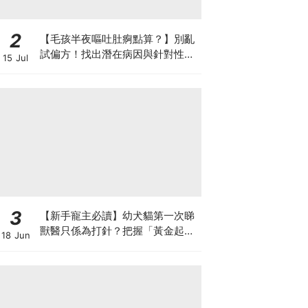
2
【毛孩半夜嘔吐肚痾點算？】別亂
試偏方！找出潛在病因與針對性營
15 Jul
養方案
3
【新手寵主必讀】幼犬貓第一次睇
獸醫只係為打針？把握「黃金起跑
18 Jun
線」建立專屬健康基底