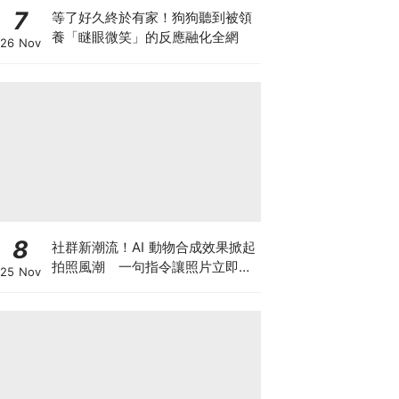
7
等了好久終於有家！狗狗聽到被領
養「瞇眼微笑」的反應融化全網
26 Nov
8
社群新潮流！AI 動物合成效果掀起
拍照風潮 一句指令讓照片立即升
25 Nov
級