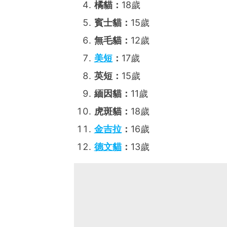
橘貓：
18歲
賓士貓：
15歲
無毛貓：
12歲
美短
：
17歲
英短：
15歲
緬因貓：
11歲
虎斑貓：
18歲
金吉拉
：
16歲
德文貓
：
13歲