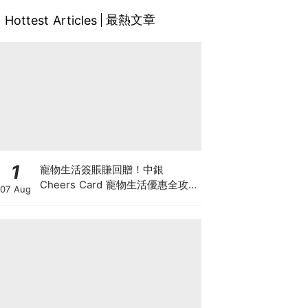
最熱文章
Hottest Articles
1
寵物生活簽賬賺回贈！中銀
Cheers Card 寵物生活優惠全攻
07 Aug
略：簽賬賺高達4%回贈+抽獎贏豪
華寵物游泳體驗