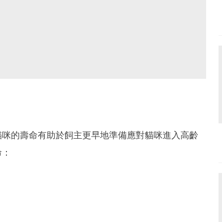
貓咪的壽命有助於飼主更早地準備應對貓咪進入高齡
命：