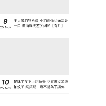
9
主人帶狗狗祈禱 小狗偷偷抬頭親她
一口 畫面曝光惹哭網民【有片】
25 Nov
10
貓咪半夜不上床睡覺 竟在書桌加班
拍蚊子 網笑翻：還不是為了讓你睡
25 Nov
個好覺