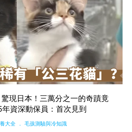
」驚現日本！三萬分之一的奇蹟竟
5年資深動保員：首次見到
e飼養大全
毛孩測驗與冷知識