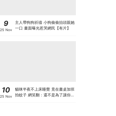
9
主人帶狗狗祈禱 小狗偷偷抬頭親她
一口 畫面曝光惹哭網民【有片】
25 Nov
10
貓咪半夜不上床睡覺 竟在書桌加班
拍蚊子 網笑翻：還不是為了讓你睡
25 Nov
個好覺