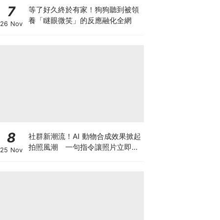
7
等了好久終於有家！狗狗聽到被領
養「瞇眼微笑」的反應融化全網
26 Nov
8
社群新潮流！AI 動物合成效果掀起
拍照風潮 一句指令讓照片立即升
25 Nov
級