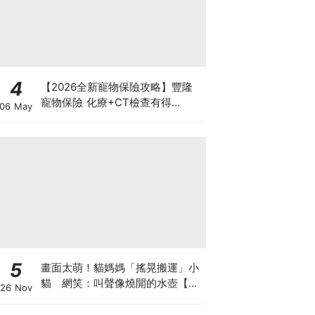
4
【2026全新寵物保險攻略】豐隆
寵物保險 化療+CT檢查有得
06 May
Claim！
5
畫面太萌！貓媽媽「搖晃搬運」小
貓 網笑：叫聲像燒開的水壺【有
26 Nov
片】