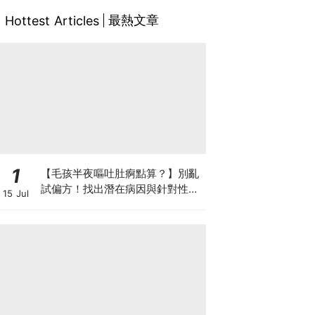
最熱文章
Hottest Articles
1
【毛孩半夜嘔吐肚痾點算？】別亂
試偏方！找出潛在病因與針對性營
15 Jul
養方案