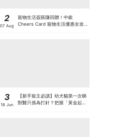
2
寵物生活簽賬賺回贈！中銀
Cheers Card 寵物生活優惠全攻
07 Aug
略：簽賬賺高達4%回贈+抽獎贏豪
華寵物游泳體驗
3
【新手寵主必讀】幼犬貓第一次睇
獸醫只係為打針？把握「黃金起跑
18 Jun
線」建立專屬健康基底