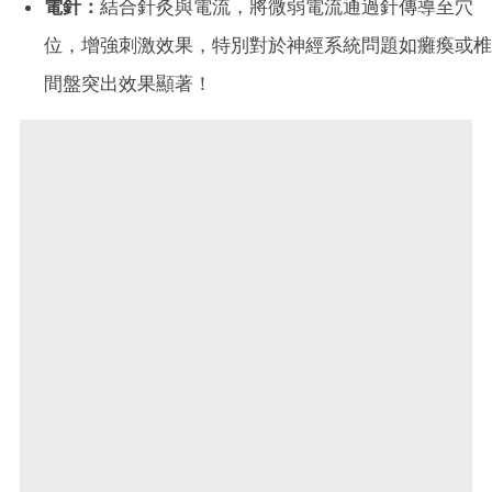
電針：
結合針灸與電流，將微弱電流通過針傳導至穴
位，增強刺激效果，特別對於神經系統問題如癱瘓或椎
間盤突出效果顯著！