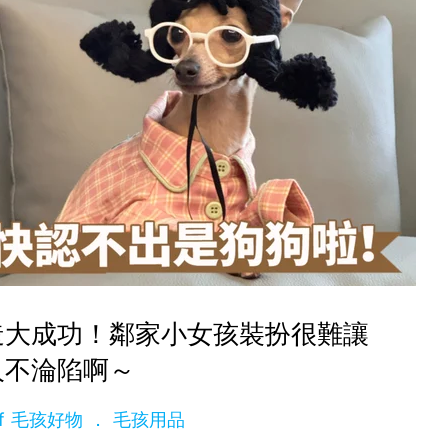
造大成功！鄰家小女孩裝扮很難讓
人不淪陷啊～
aff 毛孩好物
毛孩用品