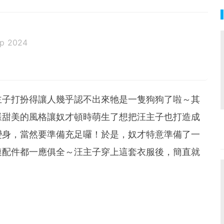
ep 2024
主子打扮得讓人幾乎認不出來牠是一隻狗狗了啦～其
樣甜美的風格讓奴才頓時萌生了想把汪主子也打造成
變身，當然要準備充足囉！於是，奴才特意準備了一
連配件都一應俱全～汪主子穿上這套衣服後，簡直就