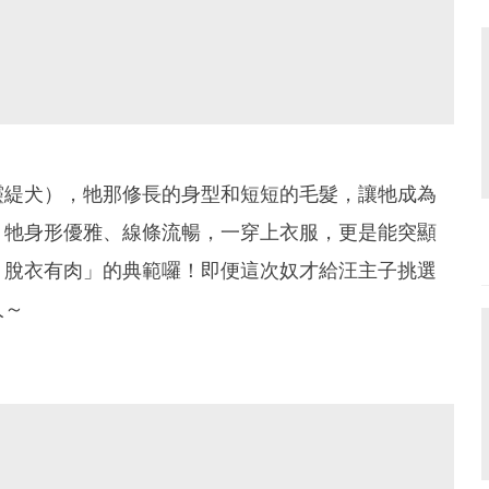
靈緹犬），牠那修長的身型和短短的毛髮，讓牠成為
，牠身形優雅、線條流暢，一穿上衣服，更是能突顯
，脫衣有肉」的典範囉！即便這次奴才給汪主子挑選
人～