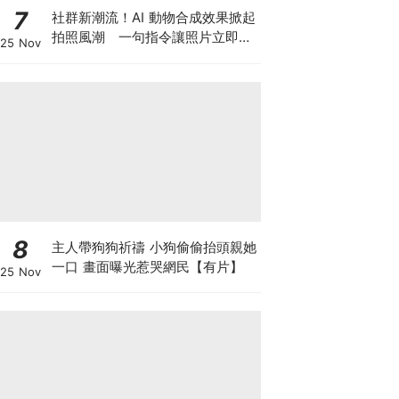
7
社群新潮流！AI 動物合成效果掀起
拍照風潮 一句指令讓照片立即升
25 Nov
級
8
主人帶狗狗祈禱 小狗偷偷抬頭親她
一口 畫面曝光惹哭網民【有片】
25 Nov