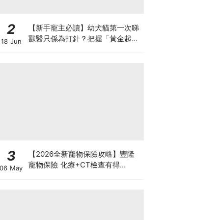
2
【新手寵主必讀】幼犬貓第一次睇
獸醫只係為打針？把握「黃金起跑
18 Jun
線」建立專屬健康基底
3
【2026全新寵物保險攻略】豐隆
寵物保險 化療+CT檢查有得
06 May
Claim！