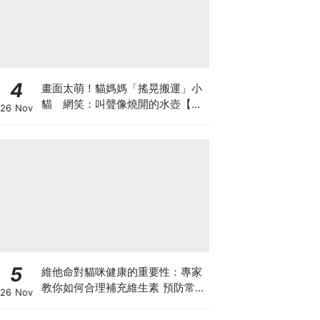
4
畫面太萌！貓媽媽「搖晃搬運」小
貓 網笑：叫聲像燒開的水壺【有
26 Nov
片】
5
維他命對貓咪健康的重要性：專家
教你如何合理補充維生素 預防常見
26 Nov
健康問題！