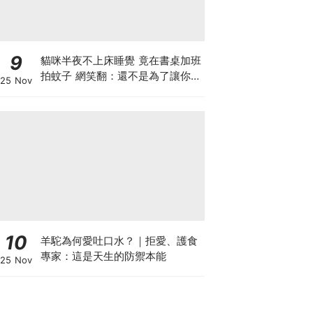
9
貓咪半夜不上床睡覺 竟在書桌加班
拍蚊子 網笑翻：還不是為了讓你睡
25 Nov
個好覺
10
羊駝為何愛吐口水？｜拒愛、護食
專家：這是天生的防禦本能
25 Nov