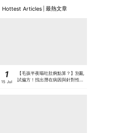
最熱文章
Hottest Articles
1
【毛孩半夜嘔吐肚痾點算？】別亂
試偏方！找出潛在病因與針對性營
15 Jul
養方案