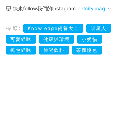
🐱 快來follow我們的Instagram
petcity.mag
～
標籤:
Knowledge飼養大全
喵星人
可愛貓咪
健康與環境
小奶貓
抓包貓咪
偷喝飲料
茶顏悅色