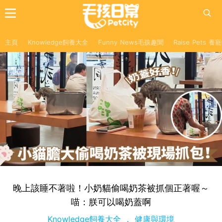
主頁
Knowledge飼養大全
Funny News毛孩趣聞
Raise Pets 
晚上該睡不著啦！小奶貓偷喝奶茶被抓個正著喔～
喵：朕可以喝奶蓋啊
Knowledge飼養大全
健康與環境