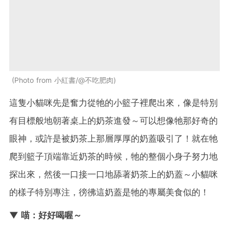
Photo from 小紅書/@不吃肥肉
這隻小貓咪先是奮力從牠的小籃子裡爬出來，像是特別
有目標般地朝著桌上的奶茶進發～可以想像牠那好奇的
眼神，或許是被奶茶上那層厚厚的奶蓋吸引了！就在牠
爬到籃子頂端靠近奶茶的時候，牠的整個小身子努力地
探出來，然後一口接一口地舔著奶茶上的奶蓋～小貓咪
的樣子特別專注，徬彿這奶蓋是牠的專屬美食似的！
▼ 喵：好好喝喔～