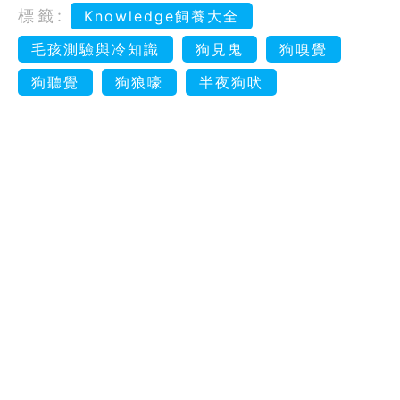
標籤:
Knowledge飼養大全
毛孩測驗與冷知識
狗見鬼
狗嗅覺
狗聽覺
狗狼嚎
半夜狗吠