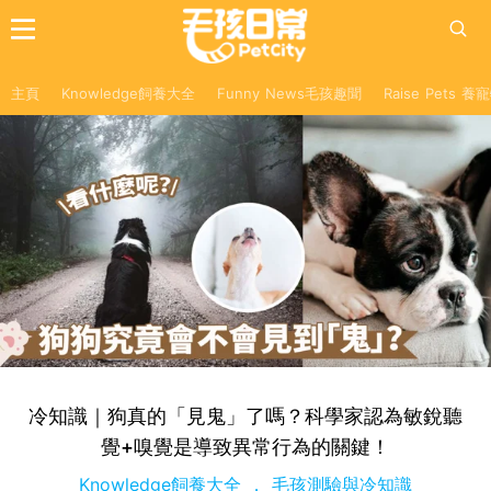
主頁
Knowledge飼養大全
Funny News毛孩趣聞
Raise Pets 
冷知識｜狗真的「見鬼」了嗎？科學家認為敏銳聽
覺+嗅覺是導致異常行為的關鍵！
Knowledge飼養大全
毛孩測驗與冷知識