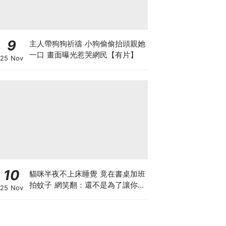
9
主人帶狗狗祈禱 小狗偷偷抬頭親她
一口 畫面曝光惹哭網民【有片】
25 Nov
10
貓咪半夜不上床睡覺 竟在書桌加班
拍蚊子 網笑翻：還不是為了讓你睡
25 Nov
個好覺