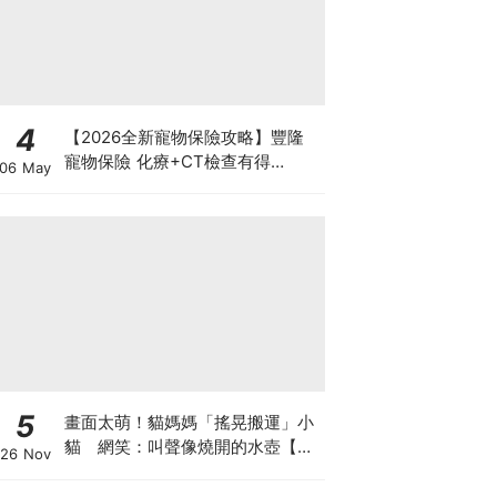
4
【2026全新寵物保險攻略】豐隆
寵物保險 化療+CT檢查有得
06 May
Claim！
5
畫面太萌！貓媽媽「搖晃搬運」小
貓 網笑：叫聲像燒開的水壺【有
26 Nov
片】