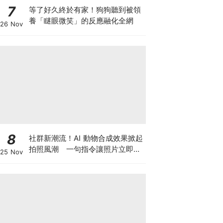
7
等了好久終於有家！狗狗聽到被領
養「瞇眼微笑」的反應融化全網
26 Nov
8
社群新潮流！AI 動物合成效果掀起
拍照風潮 一句指令讓照片立即升
25 Nov
級