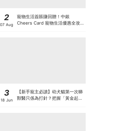
2
寵物生活簽賬賺回贈！中銀
Cheers Card 寵物生活優惠全攻
07 Aug
略：簽賬賺高達4%回贈+抽獎贏豪
華寵物游泳體驗
3
【新手寵主必讀】幼犬貓第一次睇
獸醫只係為打針？把握「黃金起跑
18 Jun
線」建立專屬健康基底