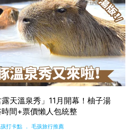
露天溫泉秀」11月開幕！柚子湯
浴時間+票價懶人包統整
t 毛孩打卡點
毛孩旅行推薦