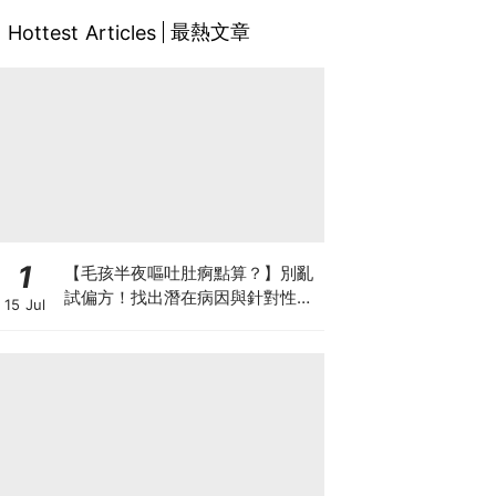
最熱文章
Hottest Articles
1
【毛孩半夜嘔吐肚痾點算？】別亂
試偏方！找出潛在病因與針對性營
15 Jul
養方案