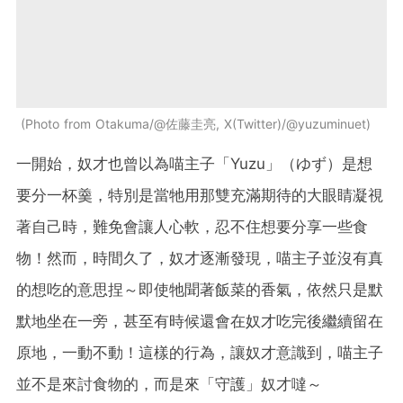
Photo from Otakuma/@佐藤圭亮, X(Twitter)/@yuzuminuet
一開始，奴才也曾以為喵主子「Yuzu」（ゆず）是想
要分一杯羹，特別是當牠用那雙充滿期待的大眼睛凝視
著自己時，難免會讓人心軟，忍不住想要分享一些食
物！然而，時間久了，奴才逐漸發現，喵主子並沒有真
的想吃的意思捏～即使牠聞著飯菜的香氣，依然只是默
默地坐在一旁，甚至有時候還會在奴才吃完後繼續留在
原地，一動不動！這樣的行為，讓奴才意識到，喵主子
並不是來討食物的，而是來「守護」奴才噠～