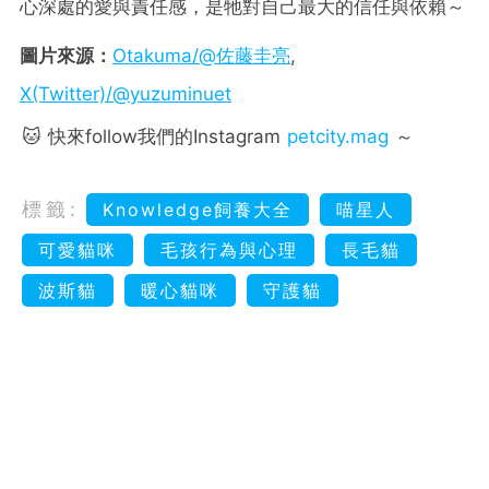
心深處的愛與責任感，是牠對自己最大的信任與依賴～
圖片來源：
Otakuma/@佐藤圭亮
,
X(Twitter)/@yuzuminuet
🐱 快來follow我們的Instagram
petcity.mag
～
標籤:
Knowledge飼養大全
喵星人
可愛貓咪
毛孩行為與心理
長毛貓
波斯貓
暖心貓咪
守護貓