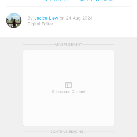
By
Jecica Liew
on 24 Aug 2024
Digital Editor
ADVERTISEMENT
Sponsored Content
CONTINUE READING