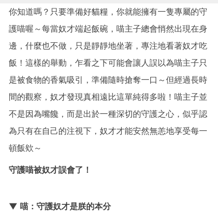
你知道嗎？只要準備好貓糧，你就能擁有一隻專屬的守
護喵喔～每當奴才端起飯碗，喵主子總會悄然出現在身
邊，什麼也不做，只是靜靜地坐著，專注地看著奴才吃
飯！這樣的舉動，乍看之下可能會讓人誤以為喵主子只
是被食物的香氣吸引，準備隨時搶奪一口～但經過長時
間的觀察，奴才發現真相遠比這單純得多啦！喵主子並
不是因為嘴饞，而是出於一種深切的守護之心，似乎認
為只有在自己的注視下，奴才才能安然無恙地享受每一
頓飯欸～
守護喵被奴才誤會了！
▼ 喵：守護奴才是朕的本分