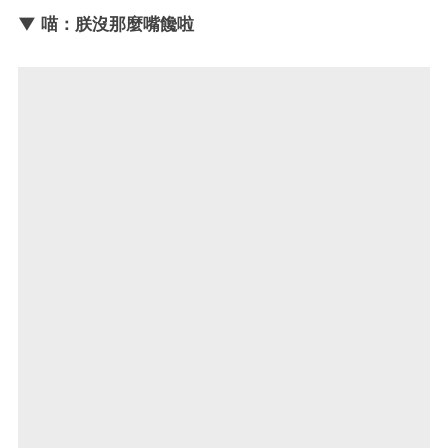
▼ 喵：朕沒那麼嘴饞啦