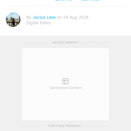
By
Jecica Liew
on 24 Aug 2024
Digital Editor
ADVERTISEMENT
Sponsored Content
CONTINUE READING