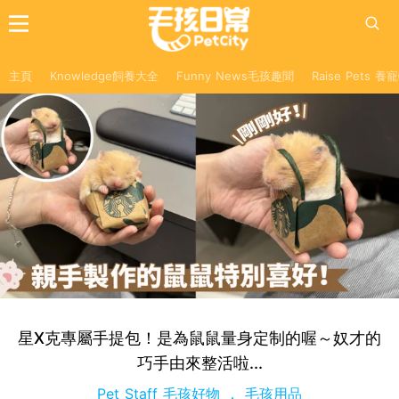
主頁
Knowledge飼養大全
Funny News毛孩趣聞
Raise Pets 
星X克專屬手提包！是為鼠鼠量身定制的喔～奴才的
巧手由來整活啦...
Pet Staff 毛孩好物
毛孩用品