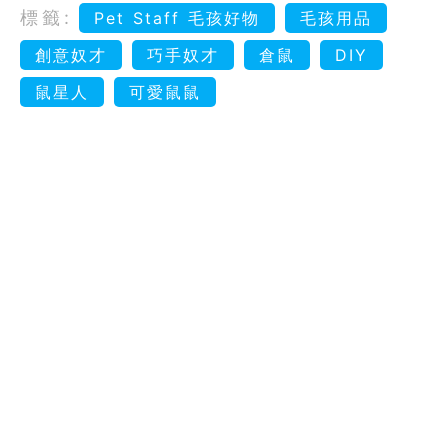
標籤:
Pet Staff 毛孩好物
毛孩用品
創意奴才
巧手奴才
倉鼠
DIY
鼠星人
可愛鼠鼠