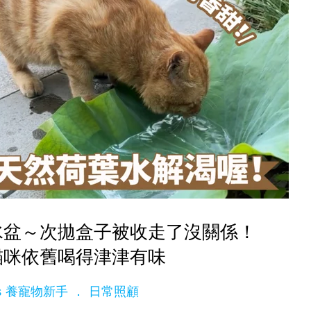
水盆～次拋盒子被收走了沒關係！
貓咪依舊喝得津津有味
ets 養寵物新手
日常照顧