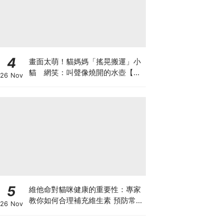
4
畫面太萌！貓媽媽「搖晃搬運」小
貓 網笑：叫聲像燒開的水壺【有
26 Nov
片】
5
維他命對貓咪健康的重要性：專家
教你如何合理補充維生素 預防常見
26 Nov
健康問題！