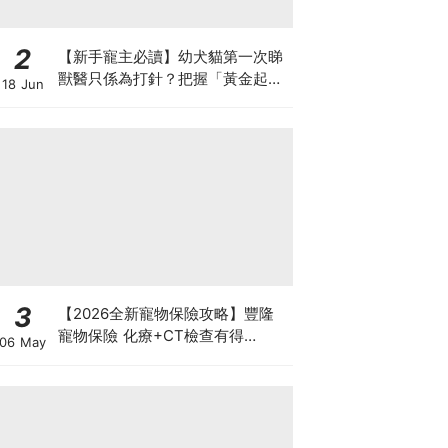
2
【新手寵主必讀】幼犬貓第一次睇
獸醫只係為打針？把握「黃金起跑
18 Jun
線」建立專屬健康基底
3
【2026全新寵物保險攻略】豐隆
寵物保險 化療+CT檢查有得
06 May
Claim！