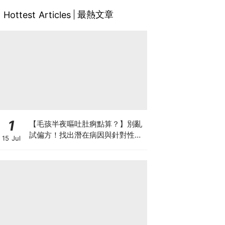
最熱文章
Hottest Articles
1
【毛孩半夜嘔吐肚痾點算？】別亂
試偏方！找出潛在病因與針對性營
15 Jul
養方案