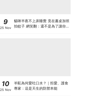
9
貓咪半夜不上床睡覺 竟在書桌加班
拍蚊子 網笑翻：還不是為了讓你睡
25 Nov
個好覺
10
羊駝為何愛吐口水？｜拒愛、護食
專家：這是天生的防禦本能
25 Nov