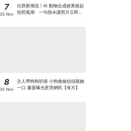
7
社群新潮流！AI 動物合成效果掀起
拍照風潮 一句指令讓照片立即升
25 Nov
級
8
主人帶狗狗祈禱 小狗偷偷抬頭親她
一口 畫面曝光惹哭網民【有片】
25 Nov