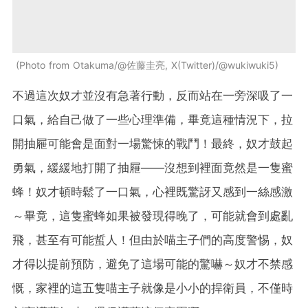
Photo from Otakuma/@佐藤圭亮, X(Twitter)/@wukiwuki5
不過這次奴才並沒有急著行動，反而站在一旁深吸了一
口氣，給自己做了一些心理準備，畢竟這種情況下，拉
開抽屜可能會是面對一場驚悚的戰鬥！最終，奴才鼓起
勇氣，緩緩地打開了抽屜——沒想到裡面竟然是一隻蜜
蜂！奴才頓時鬆了一口氣，心裡既驚訝又感到一絲感激
～畢竟，這隻蜜蜂如果被發現得晚了，可能就會到處亂
飛，甚至有可能蜇人！但由於喵主子們的高度警惕，奴
才得以提前預防，避免了這場可能的驚嚇～奴才不禁感
慨，家裡的這五隻喵主子就像是小小的捍衛員，不僅時