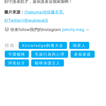
刻守護著奴才，還保護著這個家園啊！
圖片來源：
Otakuma/@佐藤圭亮
,
X(Twitter)/@wukiwuki5
🐱 快來follow我們的Instagram
petcity.mag
～
標籤:
Knowledge飼養大全
喵星人
可愛貓咪
毛孩行為與心理
多寵家庭
捍衛奴才
貓咪保護主人