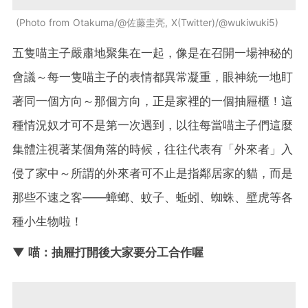
Photo from Otakuma/@佐藤圭亮, X(Twitter)/@wukiwuki5
五隻喵主子嚴肅地聚集在一起，像是在召開一場神秘的
會議～每一隻喵主子的表情都異常凝重，眼神統一地盯
著同一個方向～那個方向，正是家裡的一個抽屜櫃！這
種情況奴才可不是第一次遇到，以往每當喵主子們這麼
集體注視著某個角落的時候，往往代表有「外來者」入
侵了家中～所謂的外來者可不止是指鄰居家的貓，而是
那些不速之客——蟑螂、蚊子、蚯蚓、蜘蛛、壁虎等各
種小生物啦！
▼ 喵：抽屜打開後大家要分工合作喔