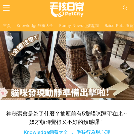
主頁
Knowledge飼養大全
Funny News毛孩趣聞
Raise Pets 
神秘聚會是為了什麼？抽屜前有5隻貓咪蹲守在此～
奴才頓時覺得又不好的預感囉！
Knowledge飼養大全
毛孩行為與心理