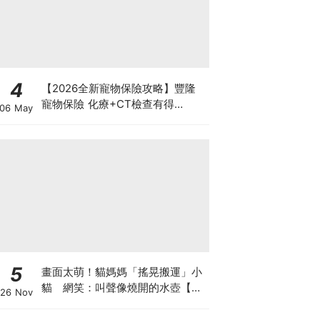
4
【2026全新寵物保險攻略】豐隆
寵物保險 化療+CT檢查有得
06 May
Claim！
5
畫面太萌！貓媽媽「搖晃搬運」小
貓 網笑：叫聲像燒開的水壺【有
26 Nov
片】