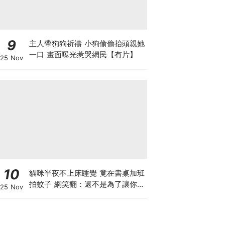
9
主人帶狗狗祈禱 小狗偷偷抬頭親她
一口 畫面曝光惹哭網民【有片】
25 Nov
10
貓咪半夜不上床睡覺 竟在書桌加班
拍蚊子 網笑翻：還不是為了讓你睡
25 Nov
個好覺