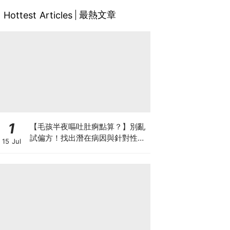
最熱文章
Hottest Articles
1
【毛孩半夜嘔吐肚痾點算？】別亂
試偏方！找出潛在病因與針對性營
15 Jul
養方案