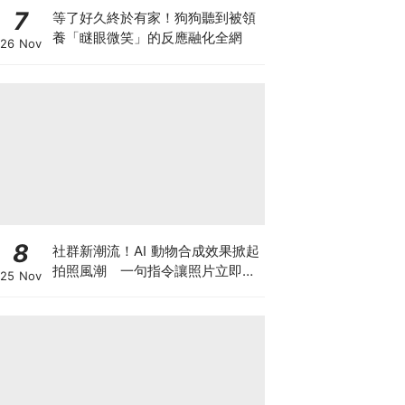
7
等了好久終於有家！狗狗聽到被領
養「瞇眼微笑」的反應融化全網
26 Nov
8
社群新潮流！AI 動物合成效果掀起
拍照風潮 一句指令讓照片立即升
25 Nov
級