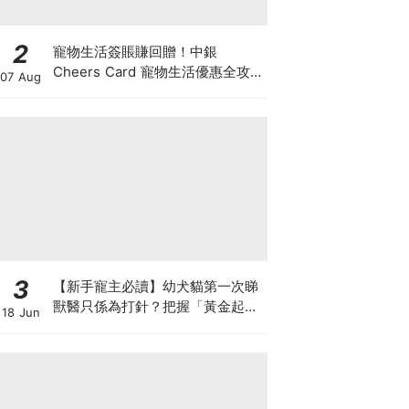
2
寵物生活簽賬賺回贈！中銀
Cheers Card 寵物生活優惠全攻
07 Aug
略：簽賬賺高達4%回贈+抽獎贏豪
華寵物游泳體驗
3
【新手寵主必讀】幼犬貓第一次睇
獸醫只係為打針？把握「黃金起跑
18 Jun
線」建立專屬健康基底