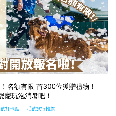
！名額有限 首300位獲贈禮物！
愛寵玩泡消暑吧！
t 毛孩打卡點
毛孩旅行推薦