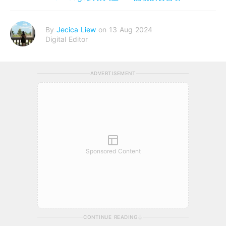
By
Jecica Liew
on 13 Aug 2024
Digital Editor
ADVERTISEMENT
Sponsored Content
CONTINUE READING