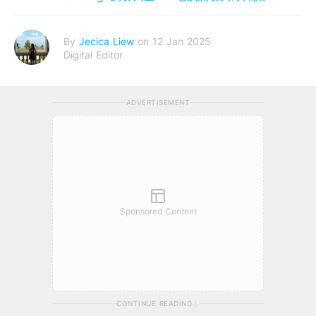
By
Jecica Liew
on 12 Jan 2025
Digital Editor
ADVERTISEMENT
Sponsored Content
CONTINUE READING