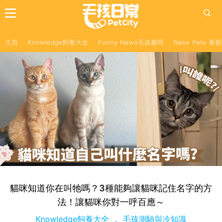
主頁
Knowledge飼養大全
Funny News毛孩趣聞
Raise Pets 
貓咪知道你在叫牠嗎？3種能夠讓貓咪記住名字的方
法！讓貓咪你對一呼百應～
Knowledge飼養大全
毛孩測驗與冷知識