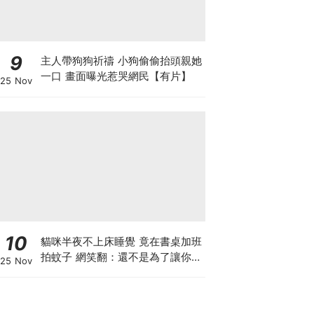
9
主人帶狗狗祈禱 小狗偷偷抬頭親她
一口 畫面曝光惹哭網民【有片】
25 Nov
10
貓咪半夜不上床睡覺 竟在書桌加班
拍蚊子 網笑翻：還不是為了讓你睡
25 Nov
個好覺