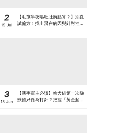
2
【毛孩半夜嘔吐肚痾點算？】別亂
試偏方！找出潛在病因與針對性營
15 Jul
養方案
3
【新手寵主必讀】幼犬貓第一次睇
獸醫只係為打針？把握「黃金起跑
18 Jun
線」建立專屬健康基底