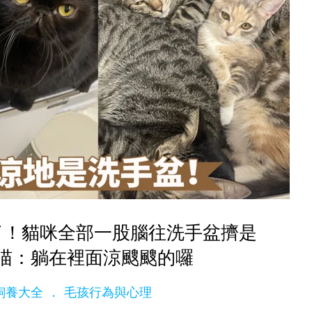
了！貓咪全部一股腦往洗手盆擠是
喵：躺在裡面涼颼颼的囉
ge飼養大全
毛孩行為與心理