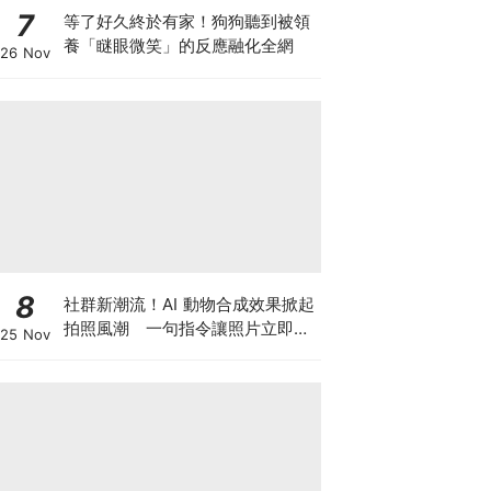
7
等了好久終於有家！狗狗聽到被領
養「瞇眼微笑」的反應融化全網
26 Nov
8
社群新潮流！AI 動物合成效果掀起
拍照風潮 一句指令讓照片立即升
25 Nov
級