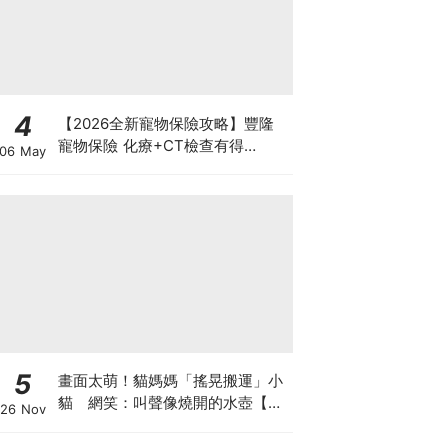
4
【2026全新寵物保險攻略】豐隆
寵物保險 化療+CT檢查有得
06 May
Claim！
5
畫面太萌！貓媽媽「搖晃搬運」小
貓 網笑：叫聲像燒開的水壺【有
26 Nov
片】