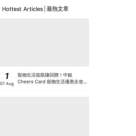
最熱文章
Hottest Articles
1
寵物生活簽賬賺回贈！中銀
Cheers Card 寵物生活優惠全攻
07 Aug
略：簽賬賺高達4%回贈+抽獎贏豪
華寵物游泳體驗