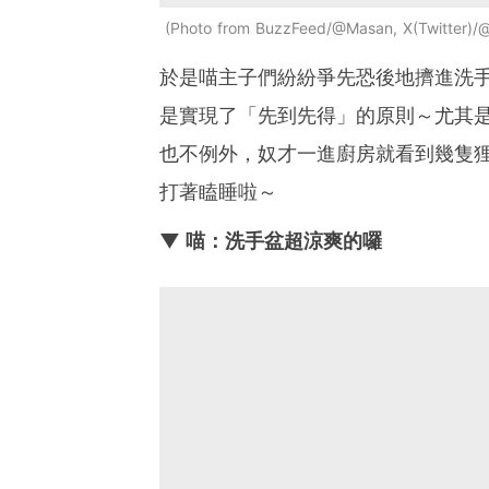
Photo from BuzzFeed/@Masan, X(Twitter)/
於是喵主子們紛紛爭先恐後地擠進洗
是實現了「先到先得」的原則～尤其
也不例外，奴才一進廚房就看到幾隻
打著瞌睡啦～
▼ 喵：洗手盆超涼爽的囉