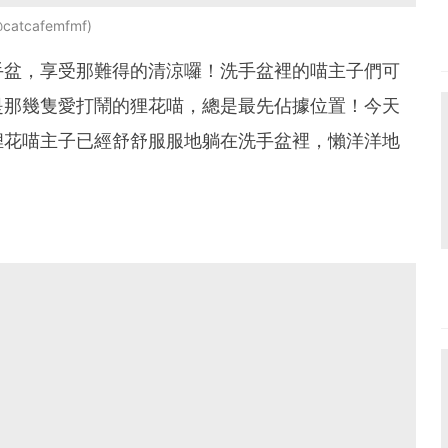
@catcafemfmf
手盆，享受那難得的清涼囉！洗手盆裡的喵主子們可
是那幾隻愛打鬧的狸花喵，總是最先佔據位置！今天
狸花喵主子已經舒舒服服地躺在洗手盆裡，懶洋洋地