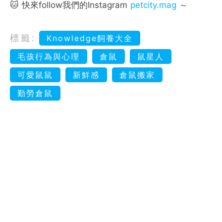
🐱 快來follow我們的Instagram
petcity.mag
～
標籤:
Knowledge飼養大全
毛孩行為與心理
倉鼠
鼠星人
可愛鼠鼠
新鮮感
倉鼠搬家
勤勞倉鼠