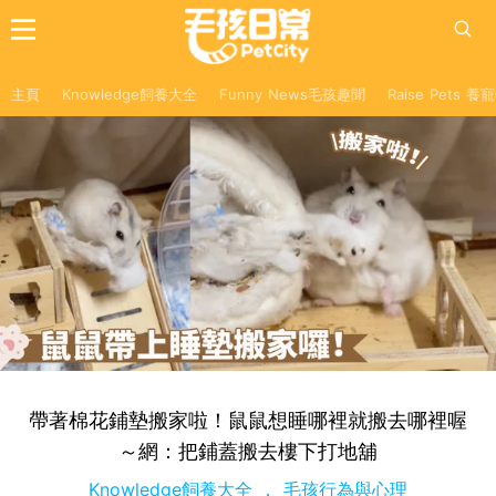
主頁
Knowledge飼養大全
Funny News毛孩趣聞
Raise Pets 
帶著棉花鋪墊搬家啦！鼠鼠想睡哪裡就搬去哪裡喔
～網：把鋪蓋搬去樓下打地舖
Knowledge飼養大全
毛孩行為與心理