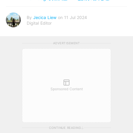
By
Jecica Liew
on 11 Jul 2024
Digital Editor
ADVERTISEMENT
Sponsored Content
CONTINUE READING