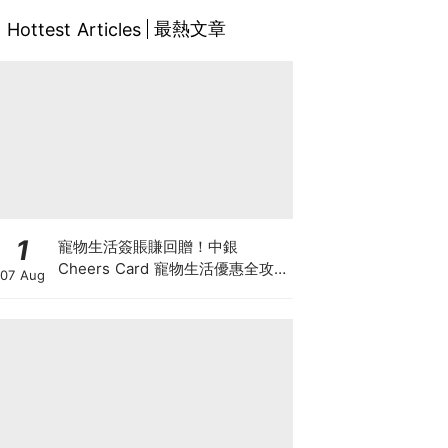
最熱文章
Hottest Articles
1
寵物生活簽賬賺回贈！中銀
Cheers Card 寵物生活優惠全攻
07 Aug
略：簽賬賺高達4%回贈+抽獎贏豪
華寵物游泳體驗