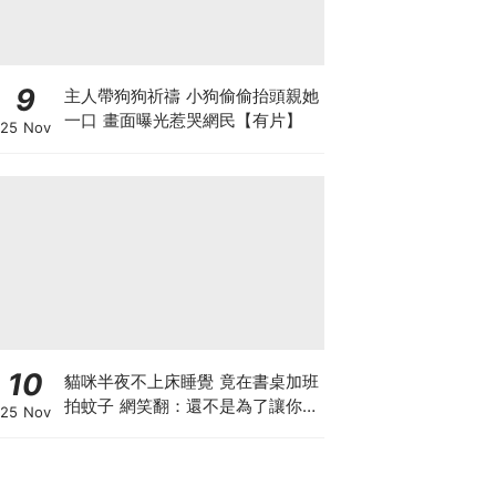
9
主人帶狗狗祈禱 小狗偷偷抬頭親她
一口 畫面曝光惹哭網民【有片】
25 Nov
10
貓咪半夜不上床睡覺 竟在書桌加班
拍蚊子 網笑翻：還不是為了讓你睡
25 Nov
個好覺