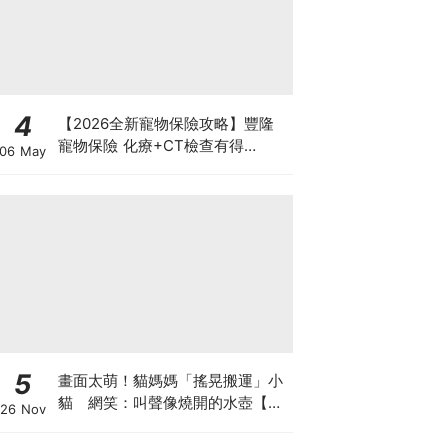
4
【2026全新寵物保險攻略】豐隆
寵物保險 化療+CT檢查有得
06 May
Claim！
5
畫面太萌！貓媽媽「搖晃搬運」小
貓 網笑：叫聲像燒開的水壺【有
26 Nov
片】