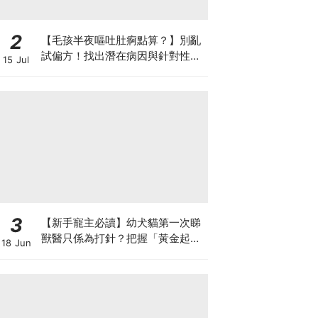
2
【毛孩半夜嘔吐肚痾點算？】別亂
試偏方！找出潛在病因與針對性營
15 Jul
養方案
3
【新手寵主必讀】幼犬貓第一次睇
獸醫只係為打針？把握「黃金起跑
18 Jun
線」建立專屬健康基底