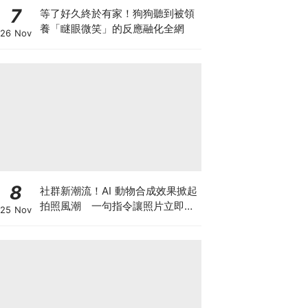
7
等了好久終於有家！狗狗聽到被領
養「瞇眼微笑」的反應融化全網
26 Nov
8
社群新潮流！AI 動物合成效果掀起
拍照風潮 一句指令讓照片立即升
25 Nov
級