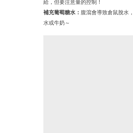
給，但要注意量的控制！
補充葡萄糖水：
腹瀉會導致倉鼠脫水
水或牛奶～