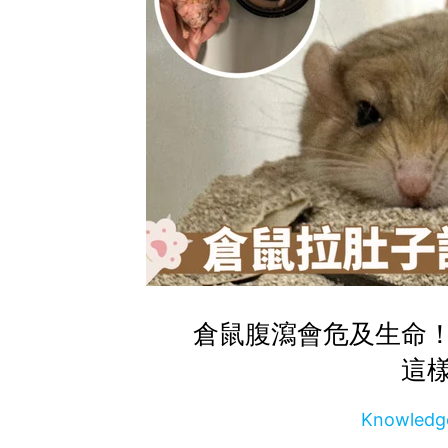
倉鼠腹瀉會危及生命
這
Knowle