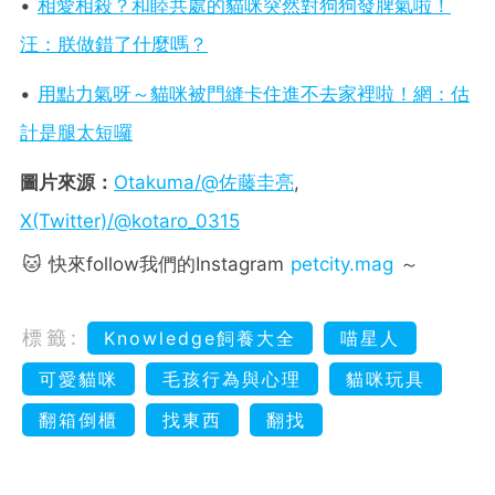
•
相愛相殺？和睦共處的貓咪突然對狗狗發脾氣啦！
汪：朕做錯了什麼嗎？
•
用點力氣呀～貓咪被門縫卡住進不去家裡啦！網：估
計是腿太短囉
圖片來源：
Otakuma/@佐藤圭亮
,
X(Twitter)/@kotaro_0315
🐱 快來follow我們的Instagram
petcity.mag
～
標籤:
Knowledge飼養大全
喵星人
可愛貓咪
毛孩行為與心理
貓咪玩具
翻箱倒櫃
找東西
翻找