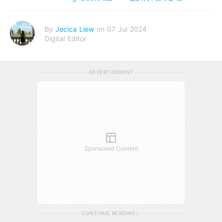
By
Jecica Liew
on 07 Jul 2024
Digital Editor
ADVERTISEMENT
Sponsored Content
CONTINUE READING