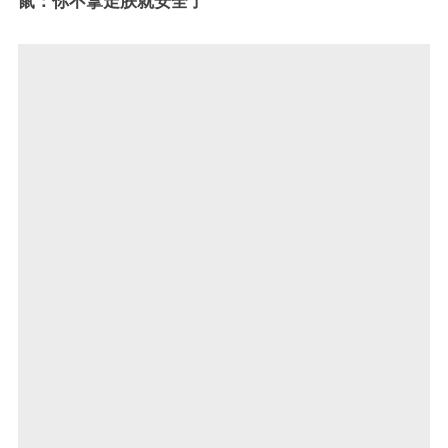
鼠：你不拿走朕就安全了