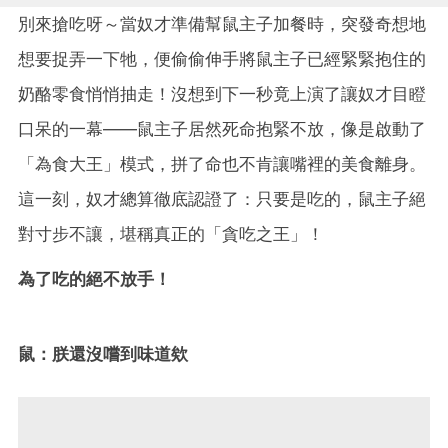
別來搶吃呀～當奴才準備幫鼠主子加餐時，突發奇想地
想要捉弄一下牠，便偷偷伸手將鼠主子已經緊緊抱住的
奶酪零食悄悄抽走！沒想到下一秒竟上演了讓奴才目瞪
口呆的一幕——鼠主子居然死命抱緊不放，像是啟動了
「為食大王」模式，拼了命也不肯讓嘴裡的美食離身。
這一刻，奴才總算徹底認證了：只要是吃的，鼠主子絕
對寸步不讓，堪稱真正的「貪吃之王」！
為了吃的絕不放手！
鼠：朕還沒嚐到味道欸