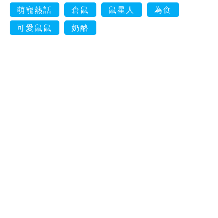
萌寵熱話
倉鼠
鼠星人
為食
可愛鼠鼠
奶酪