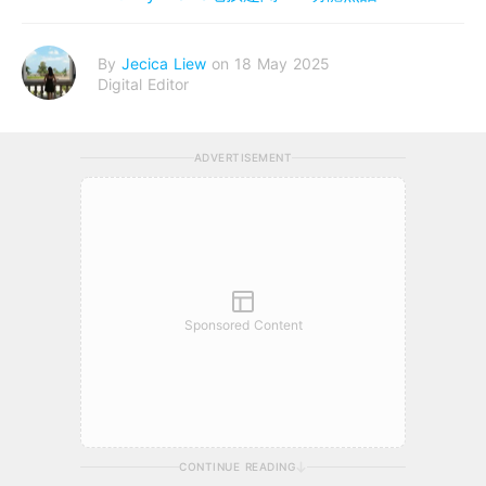
By
Jecica Liew
on 18 May 2025
Digital Editor
ADVERTISEMENT
Sponsored Content
CONTINUE READING