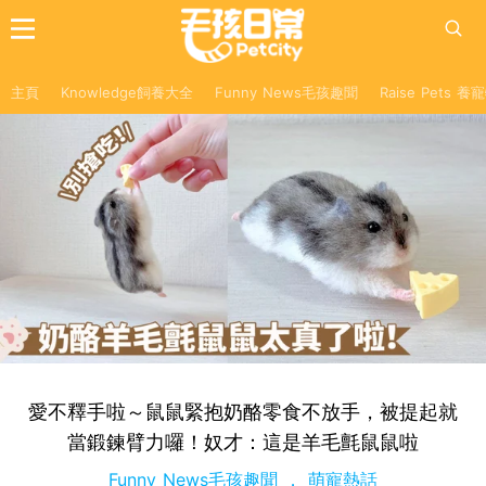
主頁
Knowledge飼養大全
Funny News毛孩趣聞
Raise Pets 
愛不釋手啦～鼠鼠緊抱奶酪零食不放手，被提起就
當鍛鍊臂力囉！奴才：這是羊毛氈鼠鼠啦
Funny News毛孩趣聞
萌寵熱話