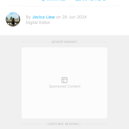
By
Jecica Liew
on 29 Jun 2024
Digital Editor
ADVERTISEMENT
Sponsored Content
CONTINUE READING