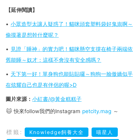
【延伸閱讀】
•
小眾造型太讓人疑惑了！貓咪頭套塑料袋好鬼祟啊～
偷摸著是想幹什麼呢？
•
見證「睡神」的實力吧！貓咪懸空支撐在椅子兩端依
舊能睡～奴才：這樣不會沒有安全感嗎？
•
天下第一好！單身狗也能貼貼囉～狗狗一臉傲嬌似乎
在炫耀自己也是有伴侶的喔>D
圖片來源：
小紅書/@黃金糕糕子
🐱 快來follow我們的Instagram
petcity.mag
～
標籤:
Knowledge飼養大全
喵星人