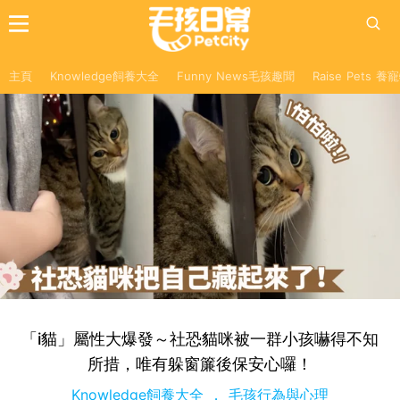
主頁
Knowledge飼養大全
Funny News毛孩趣聞
Raise Pets 
「i貓」屬性大爆發～社恐貓咪被一群小孩嚇得不知
所措，唯有躲窗簾後保安心囉！
Knowledge飼養大全
毛孩行為與心理