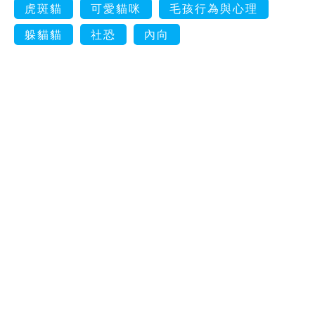
虎斑貓
可愛貓咪
毛孩行為與心理
躲貓貓
社恐
內向