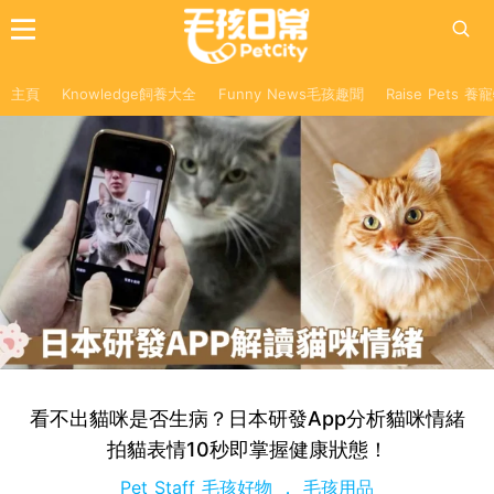
主頁
Knowledge飼養大全
Funny News毛孩趣聞
Raise Pets 
看不出貓咪是否生病？日本研發App分析貓咪情緒
拍貓表情10秒即掌握健康狀態！
Pet Staff 毛孩好物
毛孩用品