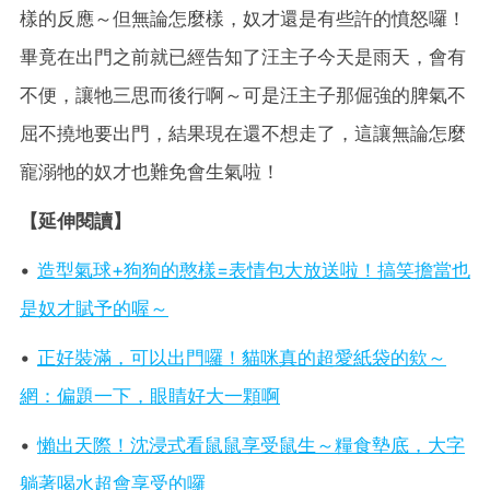
樣的反應～但無論怎麼樣，奴才還是有些許的憤怒囉！
畢竟在出門之前就已經告知了汪主子今天是雨天，會有
不便，讓牠三思而後行啊～可是汪主子那倔強的脾氣不
屈不撓地要出門，結果現在還不想走了，這讓無論怎麼
寵溺牠的奴才也難免會生氣啦！
【延伸閱讀】
•
造型氣球+狗狗的憨樣=表情包大放送啦！搞笑擔當也
是奴才賦予的喔～
•
正好裝滿，可以出門囉！貓咪真的超愛紙袋的欸～
網：偏題一下，眼睛好大一顆啊
•
懶出天際！沈浸式看鼠鼠享受鼠生～糧食墊底，大字
躺著喝水超會享受的囉