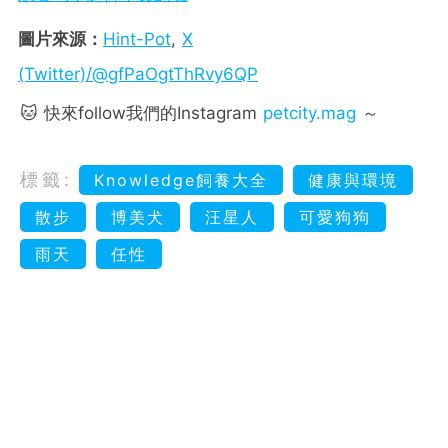
圖片來源：
Hint-Pot
,
X
(Twitter)/@gfPaOgtThRvy6QP
🐱 快來follow我們的Instagram
petcity.mag
～
標籤:
Knowledge飼養大全
健康與環境
散步
博美犬
汪星人
可愛狗狗
雨天
任性