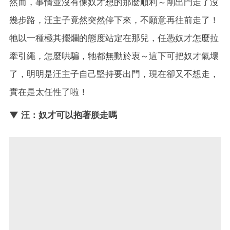
然而，事情並沒有像奴才想的那麼順利～剛出門走了沒
幾步路，汪主子竟然突然停下來，不願意再往前走了！
牠以一種極其擺爛的態度站定在那兒，任憑奴才怎麼拉
牽引繩，怎麼哄騙，牠都無動於衷～這下可把奴才氣壞
了，明明是汪主子自己堅持要出門，現在卻又不想走，
實在是太任性了啦！
▼ 汪：奴才可以抱著朕走嗎