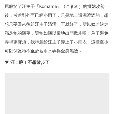
屈服於了汪主子「Komame」（こまめ）的撒嬌攻勢
後，考慮到外面已經小雨了，只是地上還濕漉漉的，想
想只要回來後給汪主子清潔一下就好了，所以奴才決定
滿足牠的願望，讓牠如願以償地出門散步啦！為了避免
弄得更麻煩，我特意給汪主子穿上了小雨衣，這樣至少
可以保護牠不至於被雨水弄得全身濕透～
▼ 汪：哼！不想散步了