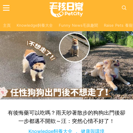
主頁
Knowledge飼養大全
Funny News毛孩趣聞
Raise Pets 
有後悔藥可以吃嗎？雨天吵著散步的狗狗出門後卻
一步都邁不開欸～汪：突然心情不好了！
Knowledge飼養大全
健康與環境