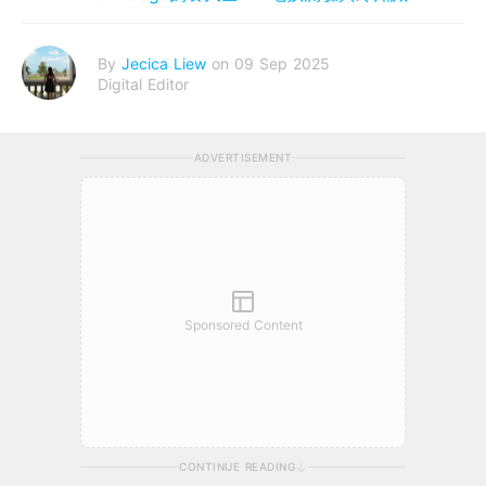
By
Jecica Liew
on 09 Sep 2025
Digital Editor
ADVERTISEMENT
Sponsored Content
CONTINUE READING