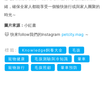
緒，確保全家人都能享受一個愉快旅行或與家人團聚的
時光～
圖片來源：
小紅書
🐱 快來follow我們的Instagram
petcity.mag
～
標籤:
Knowledge飼養大全
毛孩
寵物健康
毛孩測驗與冷知識
暈車
寵物旅行
毛孩照顧
暈車預防