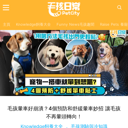
主頁
Knowledge飼養大全
Funny News毛孩趣聞
Raise Pets 
毛孩暈車好崩潰？4個預防和舒緩暈車妙招 讓毛孩
不再暈頭轉向！
Knowledge飼養大全
毛孩測驗與冷知識