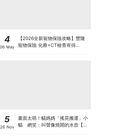
4
【2026全新寵物保險攻略】豐隆
寵物保險 化療+CT檢查有得
06 May
Claim！
5
畫面太萌！貓媽媽「搖晃搬運」小
貓 網笑：叫聲像燒開的水壺【有
26 Nov
片】