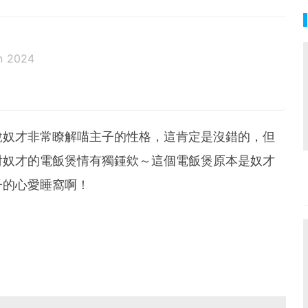
n 2024
說奴才非常瞭解喵主子的性格，這肯定是沒錯的，但
對奴才的電飯煲情有獨鍾欸～這個電飯煲原本是奴才
子的心愛睡窩啊！