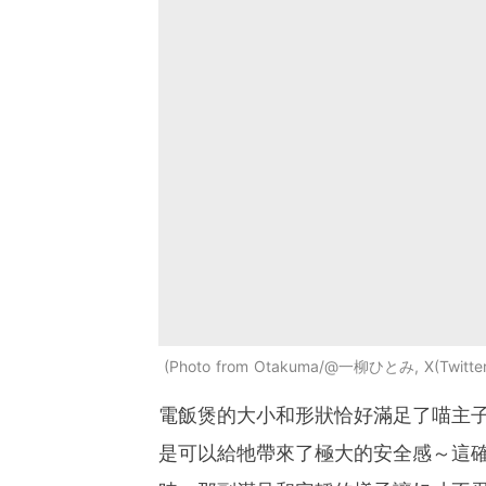
Photo from Otakuma/@一柳ひとみ, X(Twitter
電飯煲的大小和形狀恰好滿足了喵主子
是可以給牠帶來了極大的安全感～這