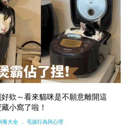
剛好欸～看來貓咪是不願意離開這
寶藏小窩了啦！
ge飼養大全
毛孩行為與心理