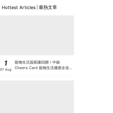
最熱文章
Hottest Articles
1
寵物生活簽賬賺回贈！中銀
Cheers Card 寵物生活優惠全攻
07 Aug
略：簽賬賺高達4%回贈+抽獎贏豪
華寵物游泳體驗