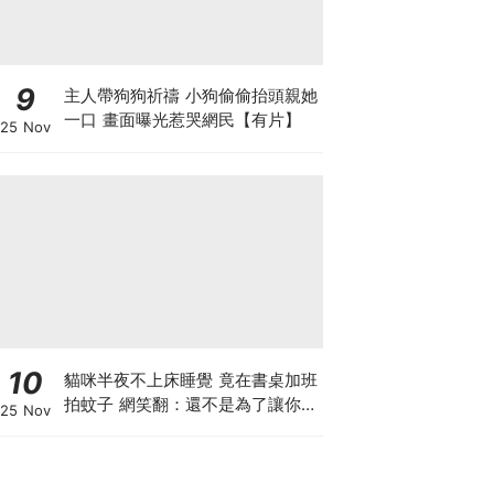
9
主人帶狗狗祈禱 小狗偷偷抬頭親她
一口 畫面曝光惹哭網民【有片】
25 Nov
10
貓咪半夜不上床睡覺 竟在書桌加班
拍蚊子 網笑翻：還不是為了讓你睡
25 Nov
個好覺