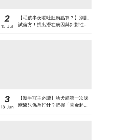
2
【毛孩半夜嘔吐肚痾點算？】別亂
試偏方！找出潛在病因與針對性營
15 Jul
養方案
3
【新手寵主必讀】幼犬貓第一次睇
獸醫只係為打針？把握「黃金起跑
18 Jun
線」建立專屬健康基底