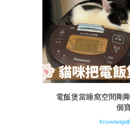
電飯煲當睡窩空間剛
個
Knowled