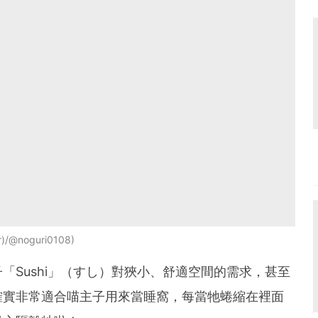
)/@noguri0108
「Sushi」（すし）對狹小、舒適空間的需求，甚至
確實非常適合喵主子用來當睡窩，每當牠蜷縮在裡面