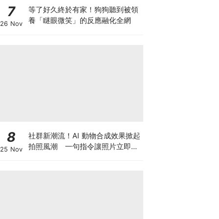
7
等了好久終於有家！狗狗聽到被領
養「瞇眼微笑」的反應融化全網
26 Nov
8
社群新潮流！AI 動物合成效果掀起
拍照風潮 一句指令讓照片立即升
25 Nov
級