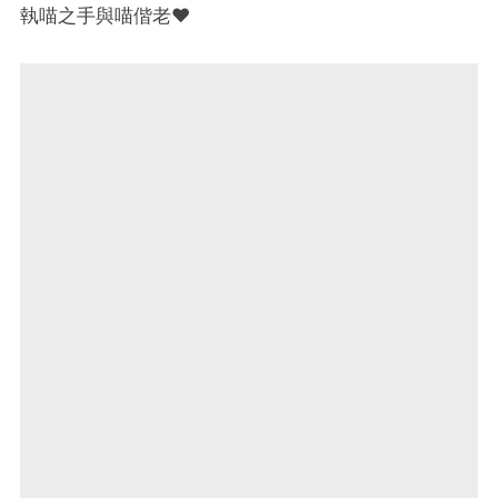
執喵之手與喵偕老❤