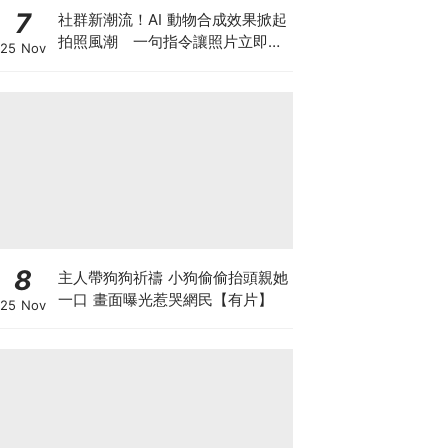
7
社群新潮流！AI 動物合成效果掀起
拍照風潮 一句指令讓照片立即升
25 Nov
級
8
主人帶狗狗祈禱 小狗偷偷抬頭親她
一口 畫面曝光惹哭網民【有片】
25 Nov