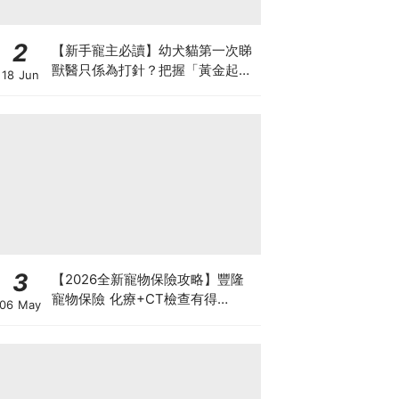
2
【新手寵主必讀】幼犬貓第一次睇
獸醫只係為打針？把握「黃金起跑
18 Jun
線」建立專屬健康基底
3
【2026全新寵物保險攻略】豐隆
寵物保險 化療+CT檢查有得
06 May
Claim！