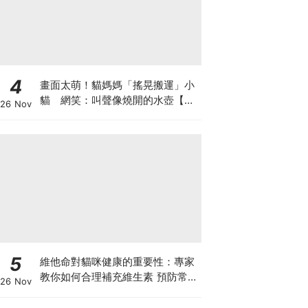
4
畫面太萌！貓媽媽「搖晃搬運」小
貓 網笑：叫聲像燒開的水壺【有
26 Nov
片】
5
維他命對貓咪健康的重要性：專家
教你如何合理補充維生素 預防常見
26 Nov
健康問題！