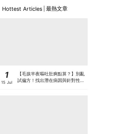
最熱文章
Hottest Articles
1
【毛孩半夜嘔吐肚痾點算？】別亂
試偏方！找出潛在病因與針對性營
15 Jul
養方案