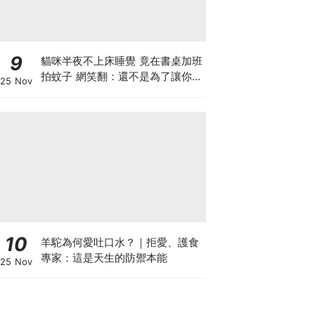
9
貓咪半夜不上床睡覺 竟在書桌加班
拍蚊子 網笑翻：還不是為了讓你睡
25 Nov
個好覺
10
羊駝為何愛吐口水？｜拒愛、護食
專家：這是天生的防禦本能
25 Nov