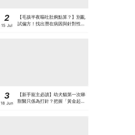
2
【毛孩半夜嘔吐肚痾點算？】別亂
試偏方！找出潛在病因與針對性營
15 Jul
養方案
3
【新手寵主必讀】幼犬貓第一次睇
獸醫只係為打針？把握「黃金起跑
18 Jun
線」建立專屬健康基底