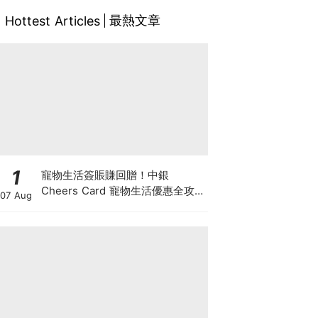
最熱文章
Hottest Articles
1
寵物生活簽賬賺回贈！中銀
Cheers Card 寵物生活優惠全攻
07 Aug
略：簽賬賺高達4%回贈+抽獎贏豪
華寵物游泳體驗