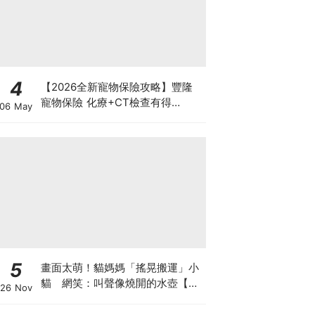
4
【2026全新寵物保險攻略】豐隆
寵物保險 化療+CT檢查有得
06 May
Claim！
5
畫面太萌！貓媽媽「搖晃搬運」小
貓 網笑：叫聲像燒開的水壺【有
26 Nov
片】