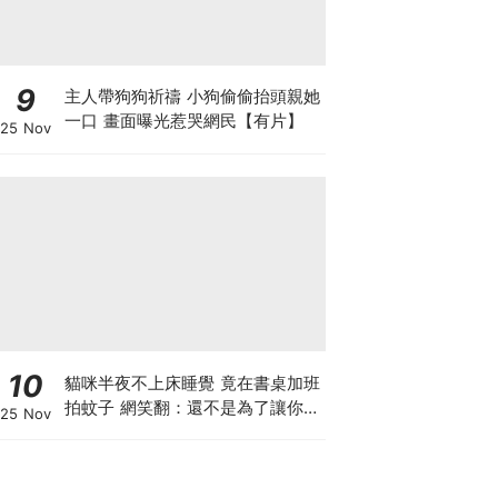
9
主人帶狗狗祈禱 小狗偷偷抬頭親她
一口 畫面曝光惹哭網民【有片】
25 Nov
10
貓咪半夜不上床睡覺 竟在書桌加班
拍蚊子 網笑翻：還不是為了讓你睡
25 Nov
個好覺