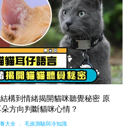
結構到情緒揭開貓咪聽覺秘密 原
耳朵方向判斷貓咪心情？
e飼養大全
毛孩測驗與冷知識