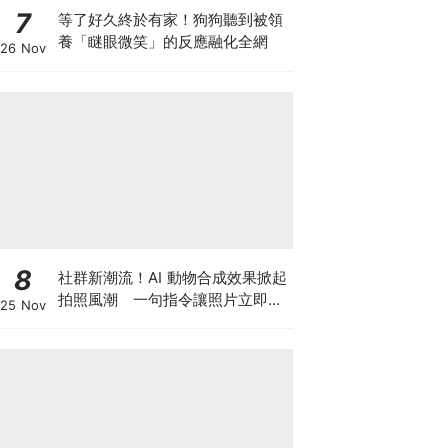
7
等了好久終於有家！狗狗聽到被領
養「瞇眼微笑」的反應融化全網
26 Nov
8
社群新潮流！AI 動物合成效果掀起
拍照風潮 一句指令讓照片立即升
25 Nov
級