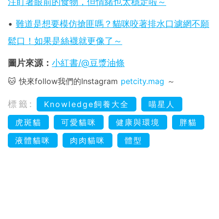
注盯著眼前的食物，但情緒也太穩定啦～
•
難道是想要模仿搶匪嗎？貓咪咬著排水口濾網不願
鬆口！如果是絲襪就更像了～
圖片來源：
小紅書/@豆漿油條
🐱 快來follow我們的Instagram
petcity.mag
～
標籤:
Knowledge飼養大全
喵星人
虎斑貓
可愛貓咪
健康與環境
胖貓
液體貓咪
肉肉貓咪
體型