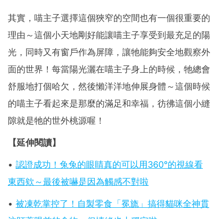
其實，喵主子選擇這個狹窄的空間也有一個很重要的
理由～這個小天地剛好能讓喵主子享受到最充足的陽
光，同時又有窗戶作為屏障，讓牠能夠安全地觀察外
面的世界！每當陽光灑在喵主子身上的時候，牠總會
舒服地打個哈欠，然後懶洋洋地伸展身體～這個時候
的喵主子看起來是那麼的滿足和幸福，彷彿這個小縫
隙就是牠的世外桃源喔！
【延伸閱讀】
•
認證成功！兔兔的眼睛真的可以用360°的視線看
東西欸～最後被嚇是因為觸感不對啦
•
被凍乾掌控了！自製零食「冕旒」搞得貓咪全神貫