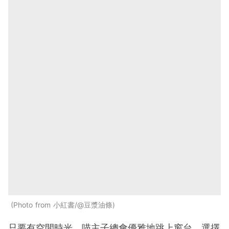
Photo from 小紅書/@豆漿油條
只要有空閒時光，喵主子總會優雅地跳上窗台，選擇