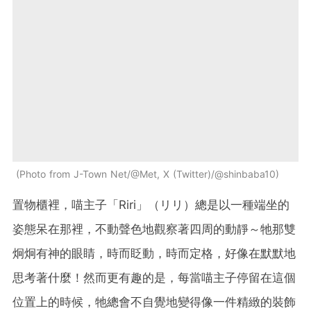
Photo from J-Town Net/@Met, X (Twitter)/@shinbaba10
置物櫃裡，喵主子「Riri」（リリ）總是以一種端坐的
姿態呆在那裡，不動聲色地觀察著四周的動靜～牠那雙
炯炯有神的眼睛，時而眨動，時而定格，好像在默默地
思考著什麼！然而更有趣的是，每當喵主子停留在這個
位置上的時候，牠總會不自覺地變得像一件精緻的裝飾