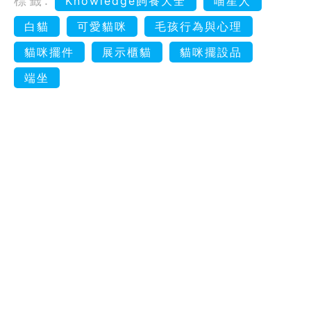
標籤:
Knowledge飼養大全
喵星人
白貓
可愛貓咪
毛孩行為與心理
貓咪擺件
展示櫃貓
貓咪擺設品
端坐