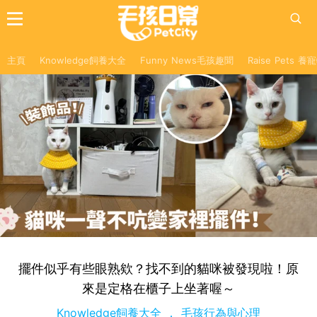
主頁
Knowledge飼養大全
Funny News毛孩趣聞
Raise Pets 
擺件似乎有些眼熟欸？找不到的貓咪被發現啦！原
來是定格在櫃子上坐著喔～
Knowledge飼養大全
毛孩行為與心理