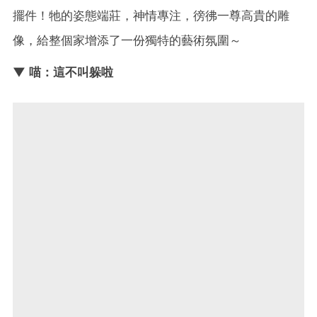
擺件！牠的姿態端莊，神情專注，徬彿一尊高貴的雕
像，給整個家增添了一份獨特的藝術氛圍～
▼ 喵：這不叫躲啦