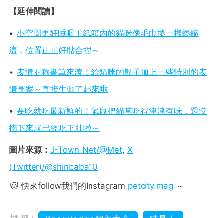
【延伸閱讀】
•
小空間更好睡喔！紙箱內的貓咪像毛巾捲一樣蜷縮
這，位置正正好貼合捏～
•
表情不夠畫筆來湊！給貓咪的影子加上一些特別的表
情圖案～直接生動了起來啦
•
要吃就吃最新鮮的！鼠鼠把貓草吃得津津有味，還沒
摘下來就已經吃下肚啦～
圖片來源：
J-Town Net/@Met
,
X
(Twitter)/@shinbaba10
🐱 快來follow我們的Instagram
petcity.mag
～