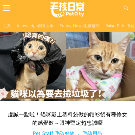
主頁
Knowledge飼養大全
Funny News毛孩趣聞
Raise Pets 
虔誠一點啦！貓咪戴上塑料袋做的帽衫後有種修女
的感覺欸～眼神堅定超忠誠囉
Pet Staff 毛孩好物
毛孩用品