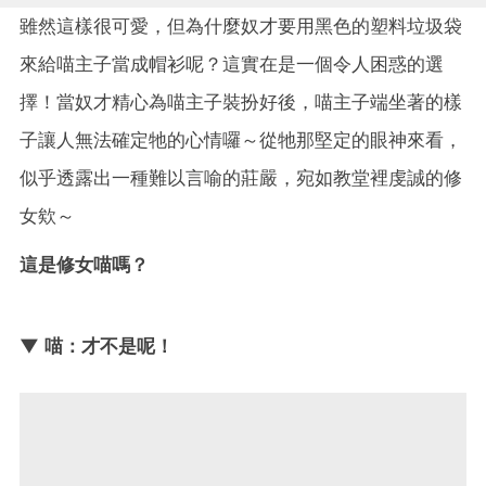
雖然這樣很可愛，但為什麼奴才要用黑色的塑料垃圾袋
來給喵主子當成帽衫呢？這實在是一個令人困惑的選
擇！當奴才精心為喵主子裝扮好後，喵主子端坐著的樣
子讓人無法確定牠的心情囉～從牠那堅定的眼神來看，
似乎透露出一種難以言喻的莊嚴，宛如教堂裡虔誠的修
女欸～
這是修女喵嗎？
▼ 喵：才不是呢！