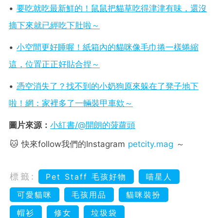
•
要吃就吃最新鮮的！鼠鼠把貓草吃得津津有味，還沒
摘下來就已經吃下肚啦～
•
小空間更好睡喔！紙箱內的貓咪像毛巾捲一樣蜷縮
這，位置正正好貼合捏～
•
憑空消失了？找不到的小奶狗原來躲在了凳子地下
啦！網：家裡多了一輛裝甲車欸～
圖片來源：
小紅書/@開朗的菠蘿頭
🐱 快來follow我們的Instagram
petcity.mag
～
標籤:
Pet Staff 毛孩好物
喵星人
可愛貓咪
毛孩用品
貓咪裝扮
帽衫
修女
垃圾袋