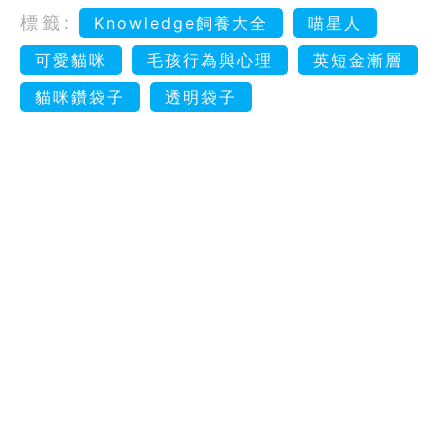
標籤:
Knowledge飼養大全
喵星人
可愛貓咪
毛孩行為與心理
英短金漸層
貓咪鑽袋子
透明袋子