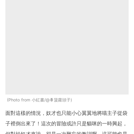
Photo from 小紅書/@🍍菠蘿頭子
面對這樣的情況，奴才也只能小心翼翼地將喵主子從袋
子裡倒出來了！這次的冒險或許只是貓咪的一時興起，
但對於奴才來說，卻是一次難忘的教訓啊～這可能也是