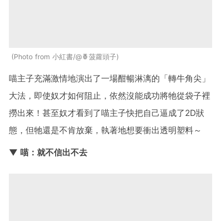
Photo from 小紅書/@🍍菠蘿頭子
喵主子充滿激情地演出了一場酣暢淋漓的「轉牛角尖」
大法，即使奴才如何阻止，依然沒能成功將牠從袋子裡
撈出來！甚至奴才看到了喵主子快把自己逼成了2D狀
態，但牠還是不肯放棄，執著地想要衝出透明塑料～
▼ 喵：就不信出不去