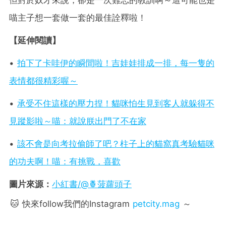
喵主子想一套做一套的最佳詮釋啦！
【延伸閱讀】
•
拍下了卡哇伊的瞬間啦！吉娃娃排成一排，每一隻的
表情都很精彩喔～
•
承受不住這樣的壓力捏！貓咪怕生見到客人就躲得不
見蹤影啦～喵：就說朕出門了不在家
•
該不會是向考拉偷師了吧？柱子上的貓窩真考驗貓咪
的功夫啊！喵：有挑戰，喜歡
圖片來源：
小紅書/@🍍菠蘿頭子
🐱 快來follow我們的Instagram
petcity.mag
～