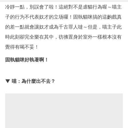
冷靜一點，別誤會了啦！這絕對不是虐貓行為喔～喵主
子的行为不代表奴才的立场囉！固執貓咪搞的這齣戲真
的差一點就會讓奴才成為千古罪人噠～但是，喵主子此
時此刻卻完全樂在其中，彷彿置身於室外一樣根本沒有
覺得有喝不妥！
固執貓咪好執著啊！
▼ 喵：為什麼出不去？