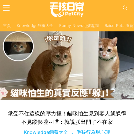
主頁
Knowledge飼養大全
Funny News毛孩趣聞
Raise Pets 
承受不住這樣的壓力捏！貓咪怕生見到客人就躲得
不見蹤影啦～喵：就說朕出門了不在家
Knowledge飼養大全
毛孩行為與心理