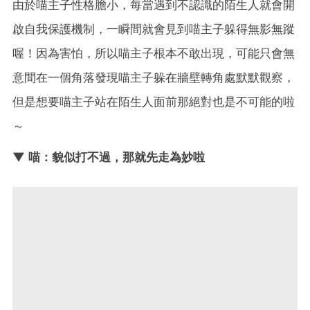
由於喵主子性格膽小，每當遇到不認識的陌生人就會開
啟自我保護機制，一瞬間就會見到喵主子躲得無影無蹤
喔！因為害怕，所以喵主子根本不敢出現，可能只會無
意間在一個角落發現喵主子躲在牆壁轉角處默默觀察，
但是想要喵主子站在陌生人面前那絕對也是不可能的啦
～
▼ 喵：貌似打不過，那就先走為妙啦