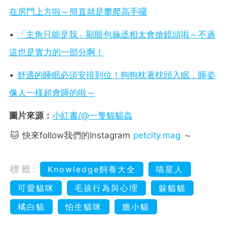
在房門上方啦～簡直就是攀爬高手囉
•
「主角只能是我」顯眼包龜丞相太會搶鏡頭啦～不過
這也是實力的一部分啊！
•
舒適的睡眠必須安排到位！狗狗枕著枕頭入眠，睡姿
像人一樣超會睡的啦～
圖片來源：
小紅書/@一隻貓貓蟲
🐱 快來follow我們的Instagram
petcity.mag
～
標籤:
Knowledge飼養大全
喵星人
可愛貓咪
毛孩行為與心理
躲貓貓
橘白貓
怕生貓咪
膽小貓