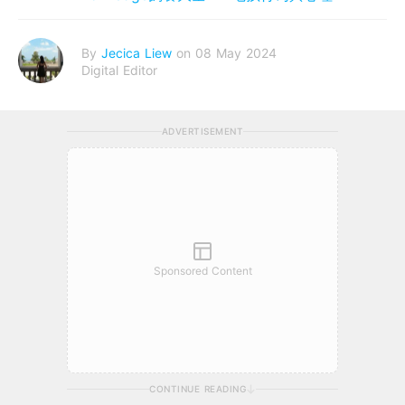
By
Jecica Liew
on 08 May 2024
Digital Editor
ADVERTISEMENT
Sponsored Content
CONTINUE READING