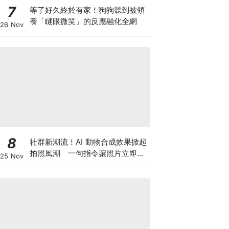
7
等了好久終於有家！狗狗聽到被領
養「瞇眼微笑」的反應融化全網
26 Nov
8
社群新潮流！AI 動物合成效果掀起
拍照風潮 一句指令讓照片立即升
25 Nov
級