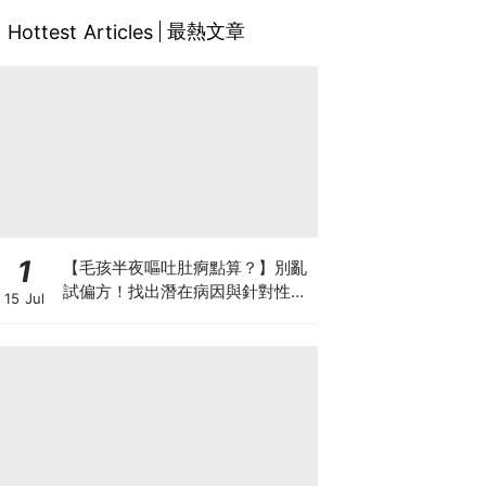
最熱文章
Hottest Articles
1
【毛孩半夜嘔吐肚痾點算？】別亂
試偏方！找出潛在病因與針對性營
15 Jul
養方案