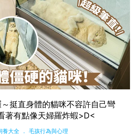
囉～挺直身體的貓咪不容許自己彎
看著有點像天婦羅炸蝦>D<
ge飼養大全
毛孩行為與心理