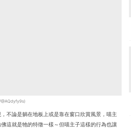
)/@AQdyfy9s
現，不論是躺在地板上或是靠在窗口欣賞風景，喵主
仿佛這就是牠的特徵一樣～但喵主子這樣的行為也讓