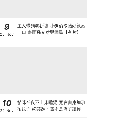
9
主人帶狗狗祈禱 小狗偷偷抬頭親她
一口 畫面曝光惹哭網民【有片】
25 Nov
10
貓咪半夜不上床睡覺 竟在書桌加班
拍蚊子 網笑翻：還不是為了讓你睡
25 Nov
個好覺