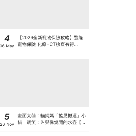
4
【2026全新寵物保險攻略】豐隆
寵物保險 化療+CT檢查有得
06 May
Claim！
5
畫面太萌！貓媽媽「搖晃搬運」小
貓 網笑：叫聲像燒開的水壺【有
26 Nov
片】