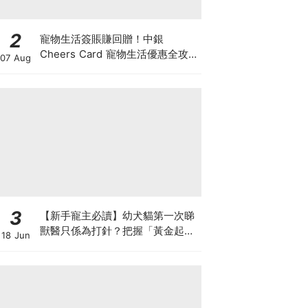
2
寵物生活簽賬賺回贈！中銀
Cheers Card 寵物生活優惠全攻
07 Aug
略：簽賬賺高達4%回贈+抽獎贏豪
華寵物游泳體驗
3
【新手寵主必讀】幼犬貓第一次睇
獸醫只係為打針？把握「黃金起跑
18 Jun
線」建立專屬健康基底