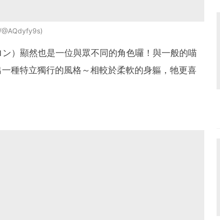
)/@AQdyfy9s
マロン）顯然也是一位與眾不同的角色囉！與一般的喵
出一種特立獨行的風格～相較於柔軟的身軀，牠更喜