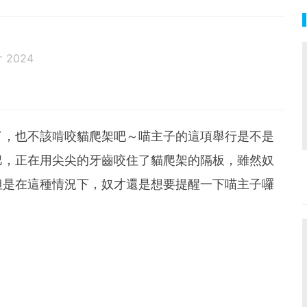
r 2024
了，也不該啃咬貓爬架吧～喵主子的這項舉行是不是
巴，正在用尖尖的牙齒咬住了貓爬架的隔板，雖然奴
但是在這種情況下，奴才還是想要提醒一下喵主子囉