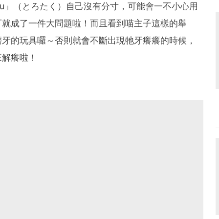
aku」（とろたく）自己沒有分寸，可能會一不小心用
可就成了一件大問題啦！而且看到喵主子這樣的舉
磨牙的玩具囉～否則就會不斷出現牠牙癢癢的時候，
來解癢啦！