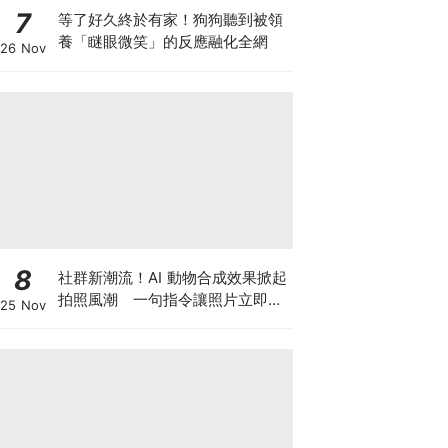
7
等了好久終於有家！狗狗聽到被領
養「瞇眼微笑」的反應融化全網
26 Nov
8
社群新潮流！AI 動物合成效果掀起
拍照風潮 一句指令讓照片立即升
25 Nov
級