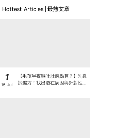
最熱文章
Hottest Articles
1
【毛孩半夜嘔吐肚痾點算？】別亂
試偏方！找出潛在病因與針對性營
15 Jul
養方案