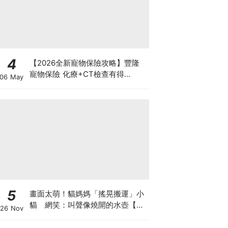
4
【2026全新寵物保險攻略】豐隆
寵物保險 化療+CT檢查有得
06 May
Claim！
5
畫面太萌！貓媽媽「搖晃搬運」小
貓 網笑：叫聲像燒開的水壺【有
26 Nov
片】