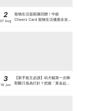
2
寵物生活簽賬賺回贈！中銀
Cheers Card 寵物生活優惠全攻
07 Aug
略：簽賬賺高達4%回贈+抽獎贏豪
華寵物游泳體驗
3
【新手寵主必讀】幼犬貓第一次睇
獸醫只係為打針？把握「黃金起跑
18 Jun
線」建立專屬健康基底