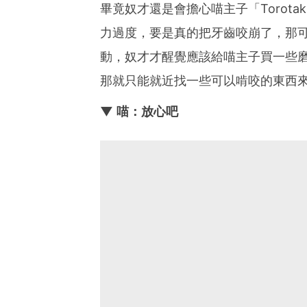
畢竟奴才還是會擔心喵主子「Torot
力過度，要是真的把牙齒咬崩了，那
動，奴才才醒覺應該給喵主子買一些
那就只能就近找一些可以啃咬的東西
▼ 喵：放心吧