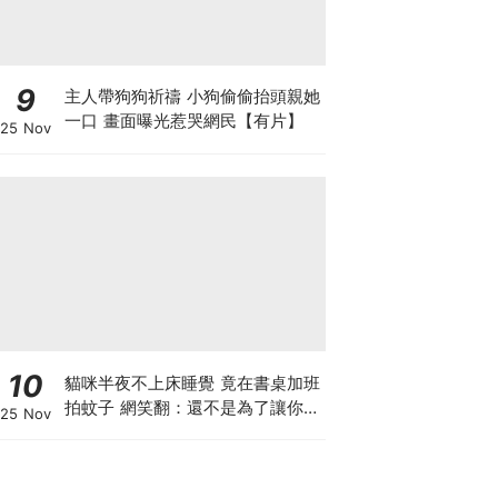
9
主人帶狗狗祈禱 小狗偷偷抬頭親她
一口 畫面曝光惹哭網民【有片】
25 Nov
10
貓咪半夜不上床睡覺 竟在書桌加班
拍蚊子 網笑翻：還不是為了讓你睡
25 Nov
個好覺