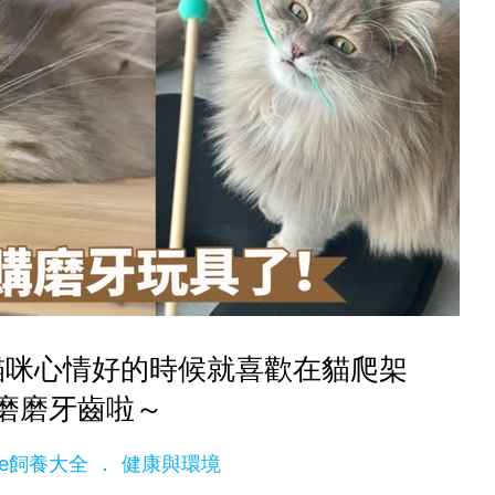
貓咪心情好的時候就喜歡在貓爬架
磨磨牙齒啦～
dge飼養大全
健康與環境