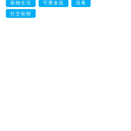
寵物生活
可愛倉鼠
混養
社交寵物