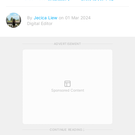
By
Jecica Liew
on 01 Mar 2024
Digital Editor
ADVERTISEMENT
Sponsored Content
CONTINUE READING