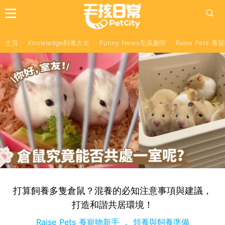
主頁
Knowledge飼養大全
Funny News毛孩趣聞
Raise Pets 
打算飼養多隻倉鼠？混養的必知注意事項與建議，
打造和諧共居環境！
Raise Pets 養寵物新手
領養與飼養準備