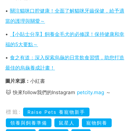
•
關注貓咪口腔健康！全面了解貓咪牙齒保健，給予適
當的護理與關愛～
•
【小貼士分享】飼養金毛犬的必修課！保持健康和幸
福的5大要點～
•
食之有道：深入探索烏龜的日常飲食習慣，助您打造
最佳的烏龜養成計畫！
圖片來源：
小紅書
🐱 快來follow我們的Instagram
petcity.mag
～
標籤:
Raise Pets 養寵物新手
領養與飼養準備
鼠星人
寵物飼養