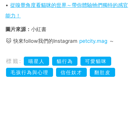
•
從嗅覺角度看貓咪的世界～帶你體驗牠們獨特的感官
能力！
圖片來源：
小紅書
🐱 快來follow我們的Instagram
petcity.mag
～
標籤:
喵星人
貓行為
可愛貓咪
毛孩行為與心理
信任奴才
翻肚皮