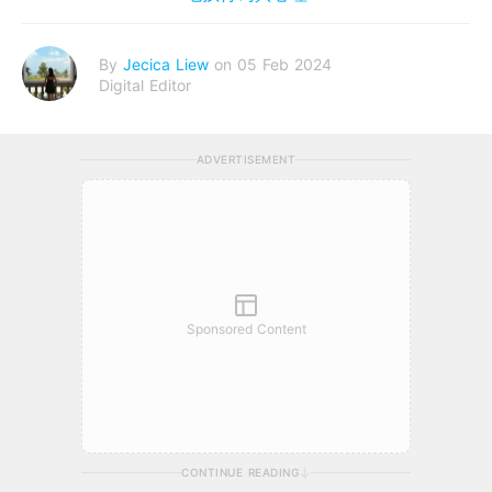
By
Jecica Liew
on 05 Feb 2024
Digital Editor
ADVERTISEMENT
Sponsored Content
CONTINUE READING