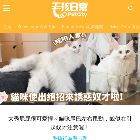
主頁
Knowledge飼養大全
Funny News毛孩趣聞
Raise Pets 
大秀屁屁很可愛捏～貓咪尾巴左右甩動，貌似在引
起奴才注意喔！
毛孩行為與心理