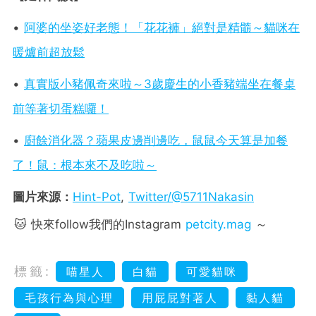
•
阿婆的坐姿好老態！「花花褲」絕對是精髓～貓咪在
暖爐前超放鬆
•
真實版小豬佩奇來啦～3歲慶生的小香豬端坐在餐桌
前等著切蛋糕囉！
•
廚餘消化器？蘋果皮邊削邊吃，鼠鼠今天算是加餐
了！鼠：根本來不及吃啦～
圖片來源：
Hint-Pot
,
Twitter/@5711Nakasin
🐱 快來follow我們的Instagram
petcity.mag
～
標籤:
喵星人
白貓
可愛貓咪
毛孩行為與心理
用屁屁對著人
黏人貓