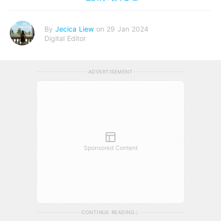
By
Jecica Liew
on 29 Jan 2024
Digital Editor
ADVERTISEMENT
Sponsored Content
CONTINUE READING