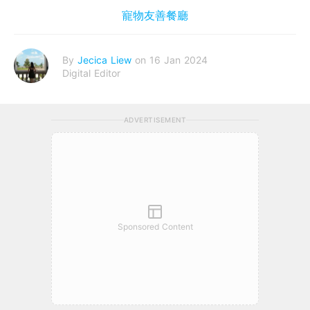
寵物友善餐廳
By
Jecica Liew
on 16 Jan 2024
Digital Editor
ADVERTISEMENT
Sponsored Content