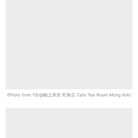
Photo from FB/@貓之茶房 旺角店 Cats Tea Room Mong Kok