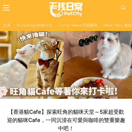
主頁
Knowledge飼養大全
Funny News毛孩趣聞
Raise Pets 
【香港貓Cafe】探索旺角的貓咪天堂～5家超受歡
迎的貓咪Cafe，一同沉浸在可愛與咖啡的雙重樂趣
中吧！