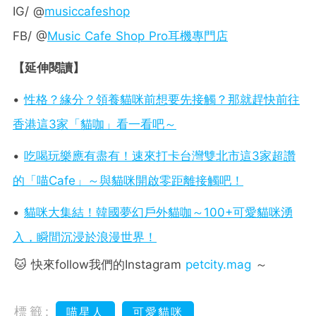
IG/ @
musiccafeshop
FB/ @
Music Cafe Shop Pro耳機專門店
【延伸閱讀】
•
性格？緣分？領養貓咪前想要先接觸？那就趕快前往
香港這3家「貓咖」看一看吧～
•
吃喝玩樂應有盡有！速來打卡台灣雙北市這3家超讚
的「喵Cafe」～與貓咪開啟零距離接觸吧！
•
貓咪大集結！韓國夢幻戶外貓咖～100+可愛貓咪湧
入，瞬間沉浸於浪漫世界！
🐱 快來follow我們的Instagram
petcity.mag
～
標籤:
喵星人
可愛貓咪