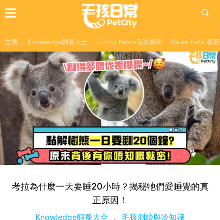
主頁
Knowledge飼養大全
Funny News毛孩趣聞
Raise Pets 
考拉為什麼一天要睡20小時？揭秘牠們愛睡覺的真
正原因！
Knowledge飼養大全
毛孩測驗與冷知識