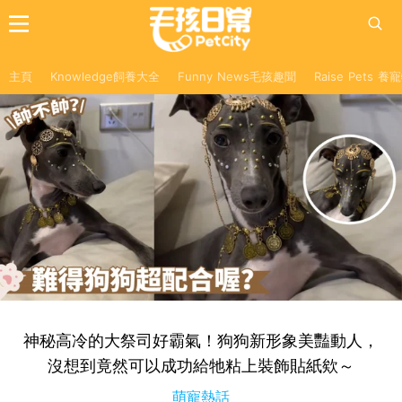
主頁
Knowledge飼養大全
Funny News毛孩趣聞
Raise Pets 
神秘高冷的大祭司好霸氣！狗狗新形象美豔動人，
沒想到竟然可以成功給牠粘上裝飾貼紙欸～
萌寵熱話