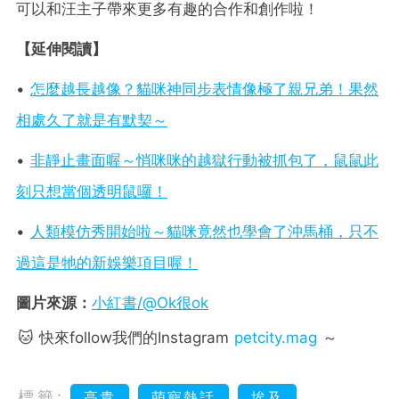
可以和汪主子帶來更多有趣的合作和創作啦！
【延伸閱讀】
•
怎麼越長越像？貓咪神同步表情像極了親兄弟！果然
相處久了就是有默契～
•
非靜止畫面喔～悄咪咪的越獄行動被抓包了，鼠鼠此
刻只想當個透明鼠囉！
•
人類模仿秀開始啦～貓咪竟然也學會了沖馬桶，只不
過這是牠的新娛樂項目喔！
圖片來源：
小紅書/@Ok很ok
🐱 快來follow我們的Instagram
petcity.mag
～
標籤:
高貴
萌寵熱話
埃及