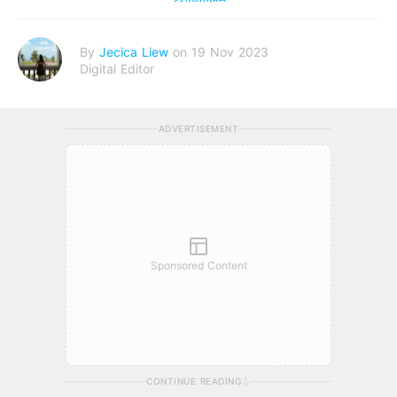
By
Jecica Liew
on 19 Nov 2023
Digital Editor
ADVERTISEMENT
Sponsored Content
CONTINUE READING