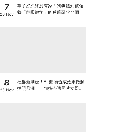
7
等了好久終於有家！狗狗聽到被領
養「瞇眼微笑」的反應融化全網
26 Nov
8
社群新潮流！AI 動物合成效果掀起
拍照風潮 一句指令讓照片立即升
25 Nov
級