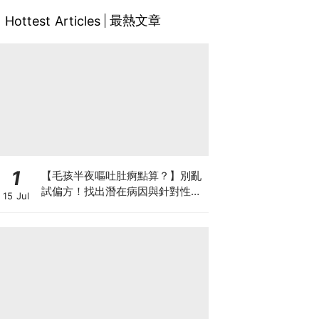
最熱文章
Hottest Articles
1
【毛孩半夜嘔吐肚痾點算？】別亂
試偏方！找出潛在病因與針對性營
15 Jul
養方案