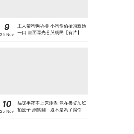
9
主人帶狗狗祈禱 小狗偷偷抬頭親她
一口 畫面曝光惹哭網民【有片】
25 Nov
10
貓咪半夜不上床睡覺 竟在書桌加班
拍蚊子 網笑翻：還不是為了讓你睡
25 Nov
個好覺