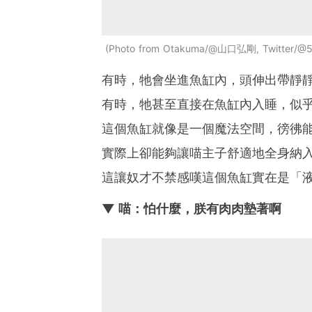
Photo from Otakuma/@山口弘剛, Twitter/@5
有時，牠會坐進魚缸內，頭伸出帶靜
有時，牠甚至直接在魚缸內入睡，似
這個魚缸就像是一個魔法空間，徬彿
實際上卻能夠讓喵主子舒適地全身納
這讓奴才不禁感嘆這個魚缸實在是「
▼ 喵：怕什麼，朕有肉肉墊著啊