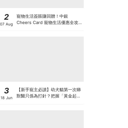
2
寵物生活簽賬賺回贈！中銀
Cheers Card 寵物生活優惠全攻
07 Aug
略：簽賬賺高達4%回贈+抽獎贏豪
華寵物游泳體驗
3
【新手寵主必讀】幼犬貓第一次睇
獸醫只係為打針？把握「黃金起跑
18 Jun
線」建立專屬健康基底