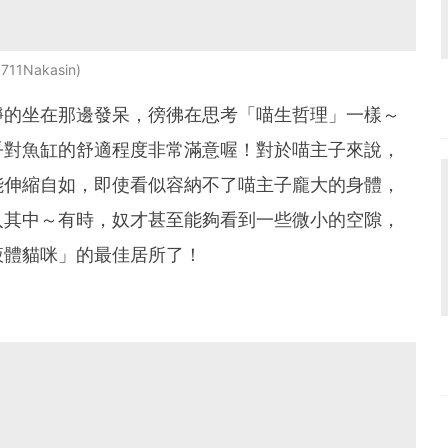
711Nakasin
靜的坐在那邊發呆，徬彿在思考「喵生哲理」一樣～
乎對魚缸的舒適程度非常滿意喔！對於喵主子來說，
能伸縮自如，即使看似容納不了喵主子龐大的身體，
入其中～有時，奴才甚至能夠看到一些微小的空隙，
液體貓咪」的最佳居所了！