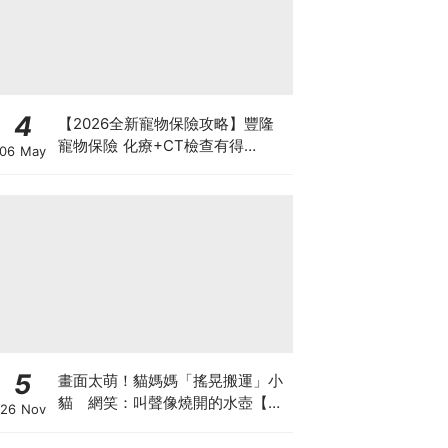
4
【2026全新寵物保險攻略】豐隆
寵物保險 化療+CT檢查有得
06 May
Claim！
5
畫面太萌！貓媽媽「搖晃搬運」小
貓 網笑：叫聲像燒開的水壺【有
26 Nov
片】