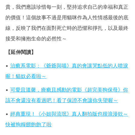
貴，我們應該珍惜每一刻，堅持追求自己的幸福和真正
的價值！這個故事不過是用貓咪作為人性情感最後的底
線，反映了我們在面對死亡時的恐懼和掙扎，以及最終
接受和擁抱生命的必然性～
【延伸閱讀】
•
治癒系電影：《爺爺與喵》真的會讓哭點低的人噴淚
喔！貓奴必看啦～
•
可愛且溫馨，療癒且感動的電影《超完美狗保母》你
該不會還沒有看過吧！看了保證不會讓你失望喔～
•
經典重現！《小姐與流氓》真人翻拍版也很浪漫欸～
快被狗糧餵飽飽了啦