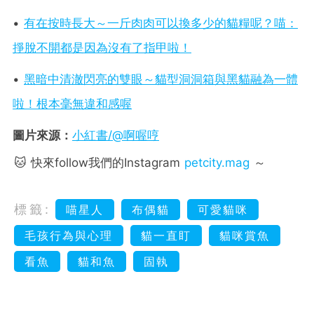
•
有在按時長大～一斤肉肉可以換多少的貓糧呢？喵：
掙脫不開都是因為沒有了指甲啦！
•
黑暗中清澈閃亮的雙眼～貓型洞洞箱與黑貓融為一體
啦！根本毫無違和感喔
圖片來源：
小紅書/@啊喔哼
🐱 快來follow我們的Instagram
petcity.mag
～
標籤:
喵星人
布偶貓
可愛貓咪
毛孩行為與心理
貓一直盯
貓咪賞魚
看魚
貓和魚
固執