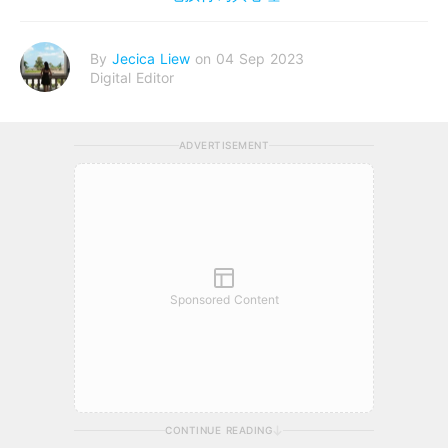
By
Jecica Liew
on 04 Sep 2023
Digital Editor
ADVERTISEMENT
Sponsored Content
CONTINUE READING