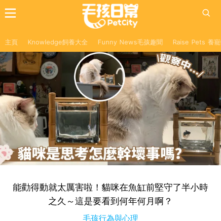
主頁
Knowledge飼養大全
Funny News毛孩趣聞
Raise Pets 
能勸得動就太厲害啦！貓咪在魚缸前堅守了半小時
之久～這是要看到何年何月啊？
毛孩行為與心理