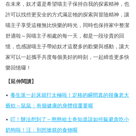
在未來，奴才還是希望喵主子保持自我的探索精神，也
許可以找些更安全的方式滿足牠的探索與冒險精神，讓
喵主子享受這種無比快樂的時光，同時也保持家中整潔
舒適啦～與喵主子相處的每一天，都是一段珍貴的回
憶，也感謝喵主子帶給奴才這麼多的歡樂與感動，讓大
家可以一起攜手共度每個美好的時刻，一起締造更多快
樂回憶囉！
【延伸閱讀】
•
養生派一起床就打太極啦！定格的瞬間真的很像老大
爺欸～鼠鼠：有個健康的身體很重要喔
•
叮！辦法想到了～憨憨哈士奇知道該如何躲避貪吃小
奶狗啦！汪：別想搶朕的食物喔