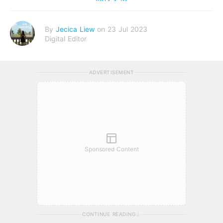
By
Jecica Liew
on 23 Jul 2023
Digital Editor
ADVERTISEMENT
Sponsored Content
CONTINUE READING