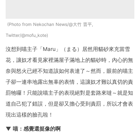
Photo from Nekochan News/@大竹 晋平,
Twitter/@mofu_kote
沒想到喵主子「Maru」（まる）居然用貓砂來充當雪
花，讓奴才看見家裡滿屋子滿地上的貓砂時，內心的無
奈與怒火已經不知道該如何表達了～然而，眼前的喵主
子卻一連串地露出無辜的表情，這讓奴才難以真切的責
罰牠囉！只能說喵主子的表現絕對是套路來噠～就是知
道自己犯了錯誤，但是卻又擔心受到責罰，所以才會表
現出這樣的臉孔啦！
▼ 喵：感覺還挺像的啊