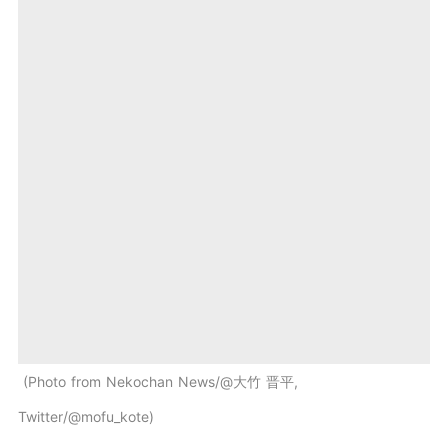
Photo from Nekochan News/@大竹 晋平,
Twitter/@mofu_kote