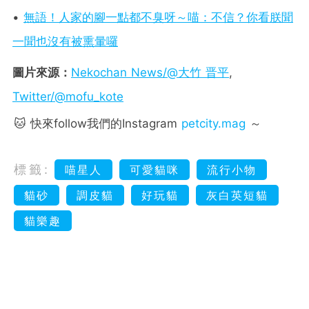
•
無語！人家的腳一點都不臭呀～喵：不信？你看朕聞
一聞也沒有被熏暈囉
圖片來源：
Nekochan News/@大竹 晋平
,
Twitter/@mofu_kote
🐱 快來follow我們的Instagram
petcity.mag
～
標籤:
喵星人
可愛貓咪
流行小物
貓砂
調皮貓
好玩貓
灰白英短貓
貓樂趣